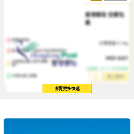
香港郵政 空郵包
裹
帶電池物品
計費重量
0.1
kg
無上門取件（須自行前往郵局寄件）
HKD
$
321
支援預先建立寄件標籤，需自行交寄包
裹。
預計 10-15 工作日到達
可預先建立標籤
馬上寄件
瀏覽更多快遞