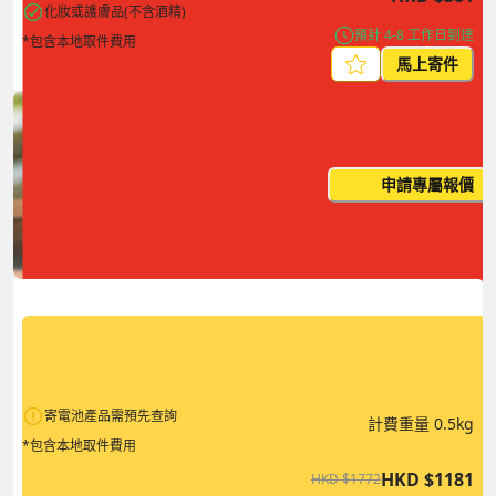
化妝或護膚品(不含酒精)
預計 4-8 工作日到達
*包含本地取件費用
馬上寄件
每月出貨量大？這個價格並非
申請專屬報價
您的最終價
寄電池產品需預先查詢
計費重量
0.5
kg
*包含本地取件費用
HKD
$
1181
HKD
$
1772