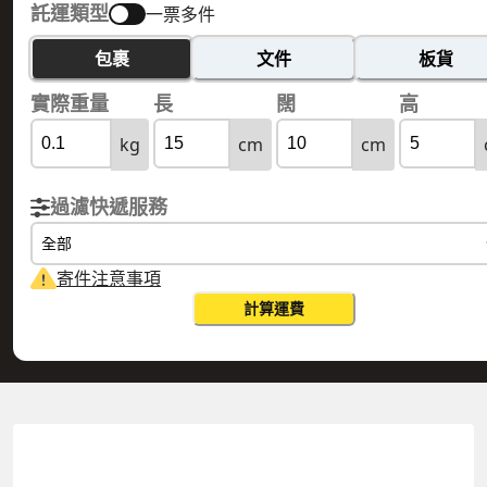
託運類型
一票多件
包裹
文件
板貨
實際重量
長
闊
高
kg
cm
cm
過濾快遞服務
全部
寄件注意事項
計算運費
HONG KONG 香港
FARÖE ISLANDS 法羅群島
實際重量
0.1
公斤
體積重量
0.15
公斤
計費重量
0.15
公斤
更改搜尋