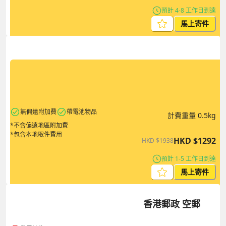
預計 4-8 工作日到達
馬上寄件
無偏遠附加費
帶電池物品
計費重量
0.5
kg
*不含偏遠地區附加費
*包含本地取件費用
HKD
$
1292
HKD
$
1938
預計 1-5 工作日到達
馬上寄件
香港郵政 空郵