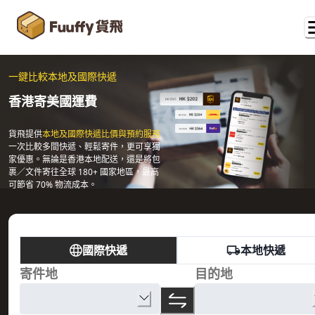
一鍵比較本地及國際快遞
香港寄美國運費
貨飛提供
本地及國際快遞比價與預約服務
一次比較多間快遞、輕鬆寄件，更可享獨
家優惠。無論是香港本地配送，還是將包
裹／文件寄往全球 180+ 國家地區，最高
可節省 70% 物流成本。
國際快遞
本地快遞
寄件地
目的地