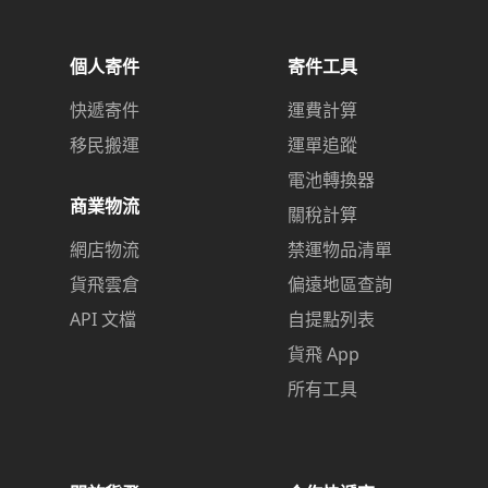
個人寄件
寄件工具
快遞寄件
運費計算
移民搬運
運單追蹤
電池轉換器
商業物流
關稅計算
網店物流
禁運物品清單
貨飛雲倉
偏遠地區查詢
API 文檔
自提點列表
貨飛 App
所有工具