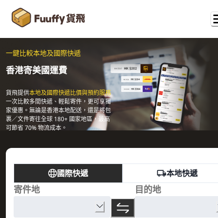
一鍵比較本地及國際快遞
香港寄美國運費
貨飛提供
本地及國際快遞比價與預約服務
一次比較多間快遞、輕鬆寄件，更可享獨
家優惠。無論是香港本地配送，還是將包
裹／文件寄往全球 180+ 國家地區，最高
可節省 70% 物流成本。
國際快遞
本地快遞
寄件地
目的地