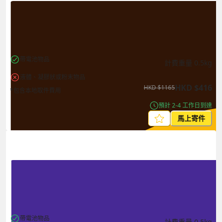
帶電池物品
計費重量
0.5
kg
液體、凝膠狀或粉末物品
HKD
$
416
HKD
$
1165
*包含本地取件費用
預計 2-4 工作日到達
馬上寄件
帶電池物品
計費重量
0.5
kg