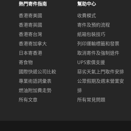
熱門寄件指南
幫助中心
香港寄美國
收費模式
香港寄英國
寄件及預約流程
香港寄台灣
紙箱包裝技巧
香港寄加拿大
列印運輸標籤和發票
日本寄香港
取消寄件及強制退件
寄食物
UPS索償支援
國際快遞公司比較
惡劣天氣上門取件安排
專業術語詞彙表
公眾假期及週末營業安
燃油附加費走勢
排
所有文章
所有常見問題