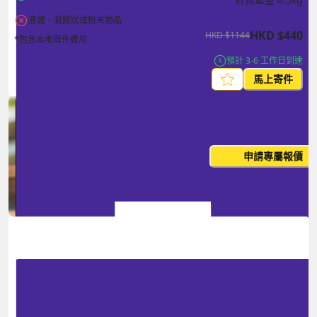
液體、凝膠狀或粉末物品
HKD
$
440
HKD
$
1144
*包含本地取件費用
預計 3-6 工作日到達
馬上寄件
每月出貨量大？這個價格並非
申請專屬報價
您的最終價