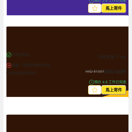
預計 2-4 工作日到達
馬上寄件
帶電池物品
計費重量
0.5
kg
液體、凝膠狀或粉末物品
HKD
$
499
HKD
$
1397
*包含本地取件費用
預計 4-8 工作日到達
馬上寄件