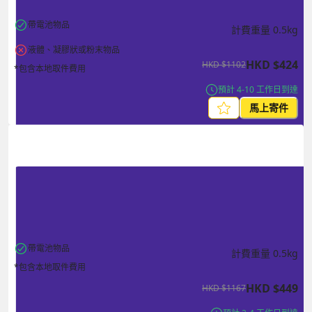
帶電池物品
計費重量
0.5
kg
液體、凝膠狀或粉末物品
HKD
$
424
HKD
$
1102
*包含本地取件費用
預計 4-10 工作日到達
馬上寄件
帶電池物品
計費重量
0.5
kg
*包含本地取件費用
HKD
$
449
HKD
$
1167