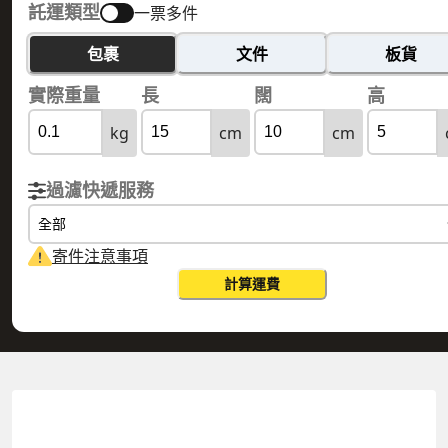
託運類型
一票多件
包裹
文件
板貨
實際重量
長
闊
高
kg
cm
cm
過濾快遞服務
全部
寄件注意事項
計算運費
HONG KONG 香港
URUGUAY 烏拉圭
實際重量
0.1
公斤
體積重量
0.15
公斤
計費重量
0.15
公斤
更改搜尋