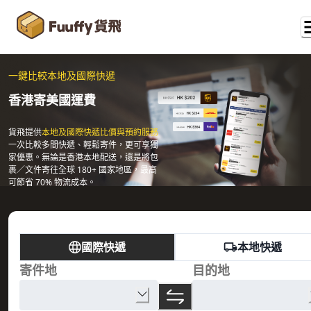
一鍵比較本地及國際快遞
香港寄美國運費
貨飛提供
本地及國際快遞比價與預約服務
一次比較多間快遞、輕鬆寄件，更可享獨
家優惠。無論是香港本地配送，還是將包
裹／文件寄往全球 180+ 國家地區，最高
可節省 70% 物流成本。
國際快遞
本地快遞
寄件地
目的地