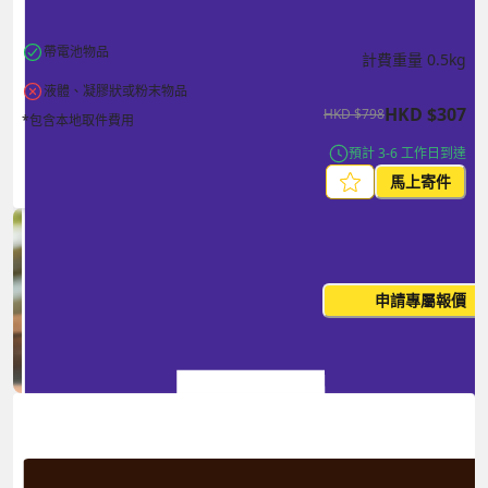
帶電池物品
計費重量
0.5
kg
液體、凝膠狀或粉末物品
HKD
$
307
HKD
$
798
*包含本地取件費用
預計 3-6 工作日到達
馬上寄件
每月出貨量大？這個價格並非
申請專屬報價
您的最終價