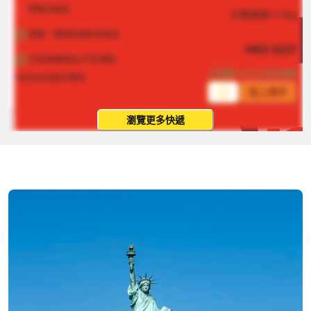
帶電池物品
計費重量
0.5
kg
液體、凝膠狀或粉末物品
HKD
$
227
化妝或護膚品(不含酒精)
預計 4-8 工作日到達
*包含本地取件費用
馬上寄件
瀏覽更多快遞