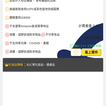
如收件人地址偏遠， 會有偏遠附加費
美國尾程會用USPS或其他當地快遞服務
體積重除以8000
計費重量
0.1
kg
不支援寄Amazon倉或軍事地址
液體、凝膠狀或粉末物品
不可寄食品
HKD
$
165
不支持寄光碟、CD/DVD、書籍 
預計 7-11 工作日到達
液體、凝膠狀或粉末物品
馬上寄件
：
化妝品專線
B2C寄化妝品、護膚品