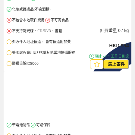
化妝或護膚品(不含酒精)
不包含本地取件費用
不可寄食品
計費重量
0.1
kg
不支持寄光碟、CD/DVD、書籍 
如收件人地址偏遠， 會有偏遠附加費
HKD
$
94
美國尾程會用USPS或其他當地快遞服務
預計 7-11 工作日到達
體積重除以8000
馬上寄件
帶電池物品
可購保障