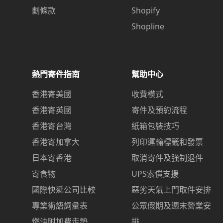
劃條款
Shopify
Shopline
熱門寄件指南
幫助中心
香港寄美國
收費模式
香港寄英國
寄件及預約流程
香港寄台灣
紙箱包裝技巧
香港寄加拿大
列印運輸標籤和發票
日本寄香港
取消寄件及強制退件
寄食物
UPS索償支援
國際快遞公司比較
惡劣天氣上門取件安排
專業術語詞彙表
公眾假期及週末營業安
燃油附加費走勢
排