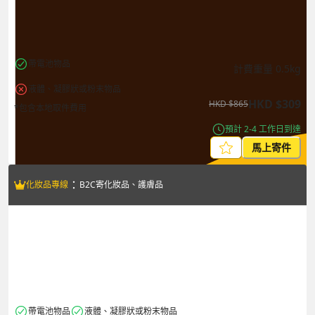
帶電池物品
計費重量
0.5
kg
液體、凝膠狀或粉末物品
HKD
$
309
HKD
$
865
*包含本地取件費用
預計 2-4 工作日到達
馬上寄件
：
化妝品專線
B2C寄化妝品、護膚品
帶電池物品
液體、凝膠狀或粉末物品