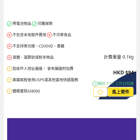
帶電池物品
可購保障
不包含本地取件費用
不可寄食品
不支持寄光碟、CD/DVD、書籍 
計費重量
0.1
kg
液體、凝膠狀或粉末物品
如收件人地址偏遠， 會有偏遠附加費
HKD
$
94
美國尾程會用USPS或其他當地快遞服務
預計 7-11 工作日到達
體積重除以8000
馬上寄件