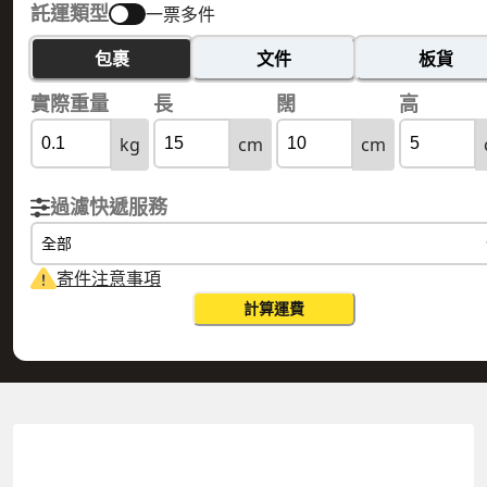
託運類型
一票多件
包裹
文件
板貨
實際重量
長
闊
高
kg
cm
cm
過濾快遞服務
全部
寄件注意事項
計算運費
HONG KONG 香港
SWITZERLAND 瑞士
實際重量
0.1
公斤
體積重量
0.15
公斤
計費重量
0.15
公斤
更改搜尋