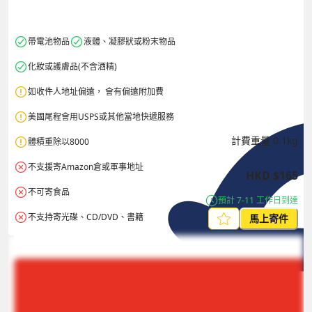
帶電池物品
液體、凝膠狀或粉末物品
化妝或護膚品(不含酒精)
如收件人地址偏遠， 會有偏遠附加費
美國尾程會用USPS或其他當地快遞服務
計費重量
0.1
kg
體積重除以8000
不支援寄Amazon倉或軍事地址
HKD
$
165
不可寄食品
預計 7-11 工作日到達
不支持寄光碟、CD/DVD、書籍 
馬上寄件