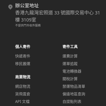
辦公室地址
香港九龍灣宏照道 33 號國際交易中心 31
樓 3109室
不提供門市收件服務
個人寄件
寄件工具
快遞寄件
運費計算
移民搬運
運單追蹤
電池轉換器
商業物流
關稅計算
網店物流
禁運物品清單
貨飛雲倉
偏遠地區查詢
API 文檔
自提點列表