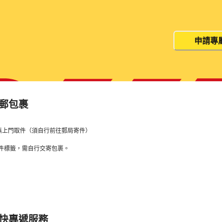
貨量大？這個價格並非您的最終價
申請專
空郵包裹
無上門取件（須自行前往郵局寄件）
件標籤，需自行交寄包裹。
特快專遞服務