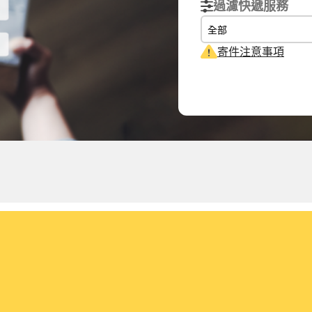
過濾快遞服務
全部
寄件注意事項
實際重量
體積重量
計費重量
0.1
kg
0.15
kg
0.15
kg