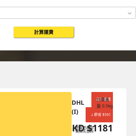
計算運費
更改搜尋
計費重
最平運費
DHL 
量
0.5
kg
(I)
節省 $
591
HKD
$
1181
HKD
$
1772
寄電池產品
需預先查詢