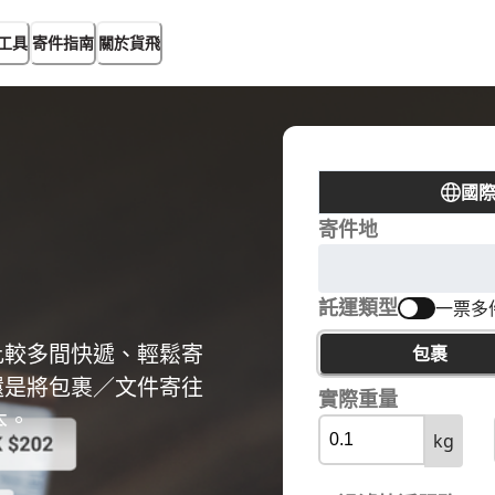
工具
寄件指南
關於貨飛
國
寄件地
託運類型
一票多
比較多間快遞、輕鬆寄
包裹
還是將包裹／文件寄往
實際重量
本。
kg