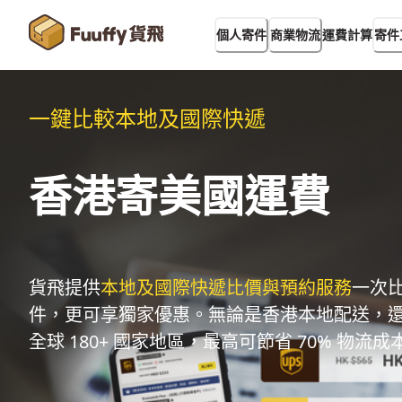
運費計算
個人寄件
商業物流
寄件
一鍵比較本地及國際快遞
香港寄美國運費
貨飛提供
本地及國際快遞比價與預約服務
一次
件，更可享獨家優惠。無論是香港本地配送，
全球 180+ 國家地區，最高可節省 70% 物流成