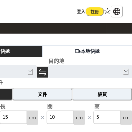
登入
註冊
際快遞
本地快遞
目的地
件
文件
板貨
長
闊
高
cm
cm
cm