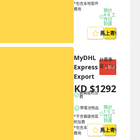
*包含本地取件
費用
預計 
4-8 工
作日
到達
馬上寄件
MyDHL 
計費重
Express 
量
0.5
kg
節省 $
646
Export
HKD
$
1292
HKD
$
1938
無偏遠附加
費
預計 
帶電池物品
1-5 工
作日
*不含偏遠地區
到達
附加費
*包含本地取件
馬上寄件
費用