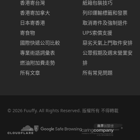
香港寄台灣
紙箱包裝技巧
香港寄加拿大
列印運輸標籤和發票
日本寄香港
取消寄件及強制退件
寄食物
UPS索償支援
國際快遞公司比較
惡劣天氣上門取件安排
專業術語詞彙表
公眾假期及週末營業安
燃油附加費走勢
排
所有文章
所有常見問題
©
2026
Fuuffy. All Rights Reserved. 版權所有 不得轉載