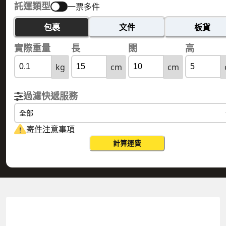
託運類型
一票多件
包裹
文件
板貨
實際重量
長
闊
高
kg
cm
cm
過濾快遞服務
全部
寄件注意事項
計算運費
HONG KONG 香港
ST. LUCIA 聖盧西亞
實際重量
0.1
公斤
體積重量
0.15
公斤
計費重量
0.15
公斤
更改搜尋