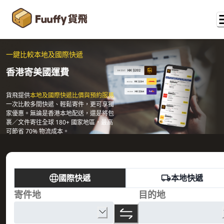
一鍵比較本地及國際快遞
香港寄美國運費
貨飛提供
本地及國際快遞比價與預約服務
一次比較多間快遞、輕鬆寄件，更可享獨
家優惠。無論是香港本地配送，還是將包
裹／文件寄往全球 180+ 國家地區，最高
可節省 70% 物流成本。
國際快遞
本地快遞
寄件地
目的地