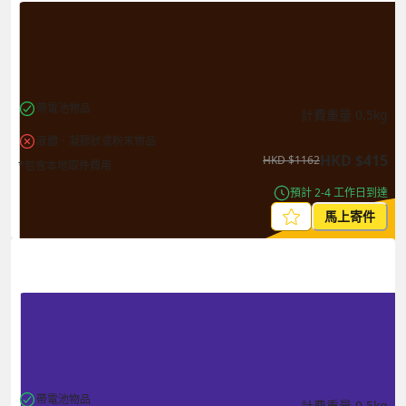
帶電池物品
計費重量
0.5
kg
液體、凝膠狀或粉末物品
HKD
$
415
HKD
$
1162
*包含本地取件費用
預計 2-4 工作日到達
馬上寄件
帶電池物品
計費重量
0.5
kg