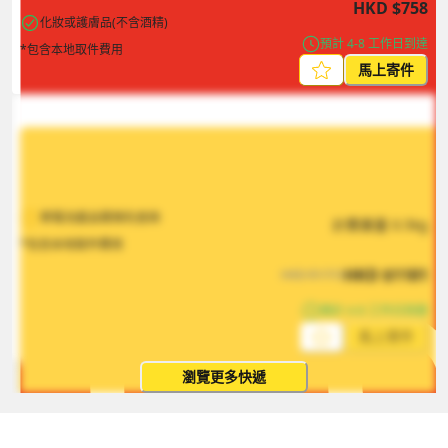
HKD
$
758
化妝或護膚品(不含酒精)
預計 4-8 工作日到達
*包含本地取件費用
馬上寄件
寄電池產品需預先查詢
計費重量
0.5
kg
*包含本地取件費用
HKD
$
1181
HKD
$
1772
預計 4-8 工作日到達
馬上寄件
瀏覽更多快遞