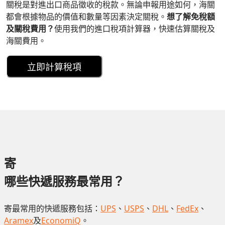
關稅是對進出口商品徵收的稅款。無論申報用途如何，海關
都會根據物品的價值和數量等因素決定關稅。
想了解免稅額
及關稅費用？
使用我們的進口稅項計算器，快速估算關稅及
海關費用。
立即計算稅項
寄
哪些快遞服務最常用？
寄最常用的快遞服務包括：
UPS
、
USPS
、
DHL
、
FedEx
、
Aramex
及
EconomiQ
。