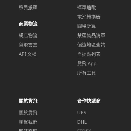
移民搬運
運單追蹤
電池轉換器
商業物流
關稅計算
網店物流
禁運物品清單
貨飛雲倉
偏遠地區查詢
API 文檔
自提點列表
貨飛 App
所有工具
關於貨飛
合作快遞商
關於貨飛
UPS
聯繫我們
DHL