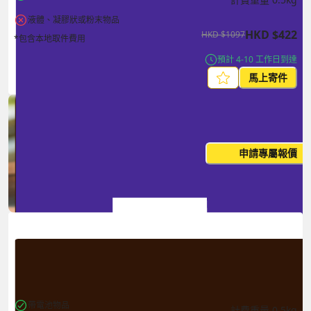
液體、凝膠狀或粉末物品
HKD
$
422
HKD
$
1097
*包含本地取件費用
預計 4-10 工作日到達
馬上寄件
每月出貨量大？這個價格並非
申請專屬報價
您的最終價
帶電池物品
計費重量
0.5
kg