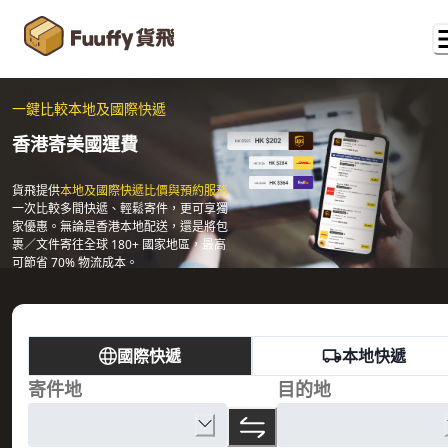
一鍵比較本地及國際快遞
香港寄美國運費
貨飛提供
本地及國際快遞比價與預約服務
一次比較多間快遞、輕鬆寄件，更可享獨
家優惠。無論是香港本地配送，還是將包
裹／文件寄往全球 180+ 國家地區，最高
可節省 70% 物流成本。
國際快遞
本地快遞
寄件地
目的地