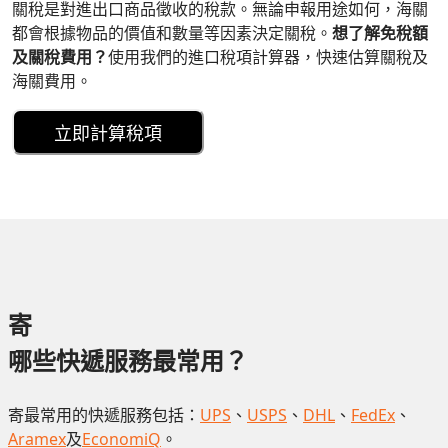
關稅是對進出口商品徵收的稅款。無論申報用途如何，海關
都會根據物品的價值和數量等因素決定關稅。
想了解免稅額
及關稅費用？
使用我們的進口稅項計算器，快速估算關稅及
海關費用。
立即計算稅項
寄
哪些快遞服務最常用？
寄最常用的快遞服務包括：
UPS
、
USPS
、
DHL
、
FedEx
、
Aramex
及
EconomiQ
。