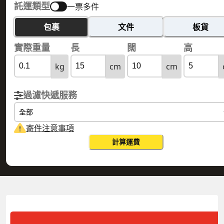
託運類型
一票多件
包裹
文件
板貨
實際重量
長
闊
高
kg
cm
cm
過濾快遞服務
全部
寄件注意事項
計算運費
HONG KONG 香港
SAN MARINO 聖馬力諾
實際重量
0.1
公斤
體積重量
0.15
公斤
計費重量
0.15
公斤
更改搜尋