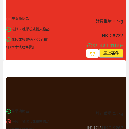
帶電池物品
計費重量
0.5
kg
液體、凝膠狀或粉末物品
HKD
$
227
化妝或護膚品(不含酒精)
預計 4-8 工作日到達
*包含本地取件費用
馬上寄件
帶電池物品
計費重量
0.5
kg
液體、凝膠狀或粉末物品
HKD
$
267
HKD
$
748