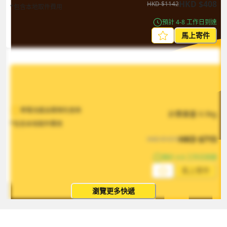
HKD
$
408
HKD
$
1142
*包含本地取件費用
預計 4-8 工作日到達
馬上寄件
寄電池產品需預先查詢
計費重量
0.5
kg
*包含本地取件費用
HKD
$
715
HKD
$
1073
預計 4-8 工作日到達
馬上寄件
瀏覽更多快遞