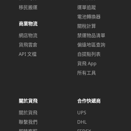
移民搬運
運單追蹤
電池轉換器
商業物流
關稅計算
網店物流
禁運物品清單
貨飛雲倉
偏遠地區查詢
API 文檔
自提點列表
貨飛 App
所有工具
關於貨飛
合作快遞商
關於貨飛
UPS
聯繫我們
DHL