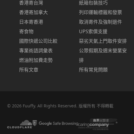
香港寄台灣
紙箱包裝技巧
香港寄加拿大
列印運輸標籤和發票
日本寄香港
取消寄件及強制退件
寄食物
UPS索償支援
國際快遞公司比較
惡劣天氣上門取件安排
專業術語詞彙表
公眾假期及週末營業安
燃油附加費走勢
排
所有文章
所有常見問題
©
2026
Fuuffy. All Rights Reserved. 版權所有 不得轉載