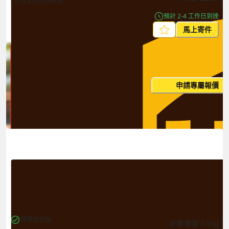
*包含本地取件費用
預計 2-4 工作日到達
馬上寄件
每月出貨量大？這個價格並非
申請專屬報價
您的最終價
帶電池物品
計費重量
0.5
kg