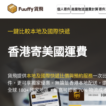
運費計算
個人寄件
商業物流
寄件
一鍵比較本地及國際快遞
香港寄美國運費
貨飛提供
本地及國際快遞比價與預約服務
一次
件，更可享獨家優惠。無論是香港本地配送，
全球 180+ 國家地區，最高可節省 70% 物流成