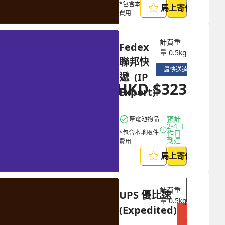
*包含本地取件
馬上寄件
費用
計費重
Fedex 
量
0.5
kg
聯邦快
最快送達
遞  (IP 
HKD
$
323
HKD
$
840
Export)
預計 
帶電池物品
2-4 工
*包含本地取件
作日
到達
費用
馬上寄件
計費重
商戶限定
UPS 優比速 
量
0.5
kg
(Expedited)
節省 $
893