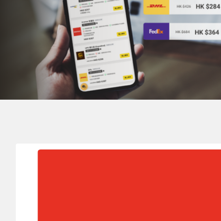
寄件地
目的地
實
HONG KONG 香港
LESOTHO 萊索托
0.1
k