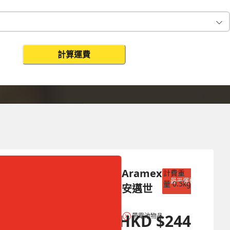
計算運費
更改搜尋
Aramex 
計費重
最平運費
量
0.5
kg
安邁世
HKD
$
244
帶電池物品