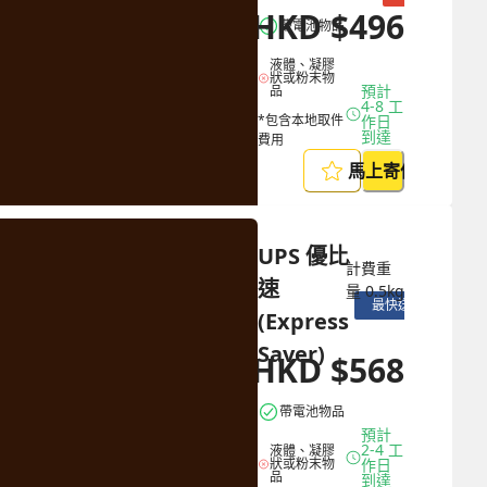
HKD
$
496
HKD
$
1389
帶電池物品
液體、凝膠
狀或粉末物
預計 
品
4-8 工
*包含本地取件
作日
到達
費用
馬上寄件
UPS 優比
計費重
速 
量
0.5
kg
最快送達
(Express 
Saver)
HKD
$
568
HKD
$
1590
帶電池物品
預計 
2-4 工
液體、凝膠
狀或粉末物
作日
品
到達