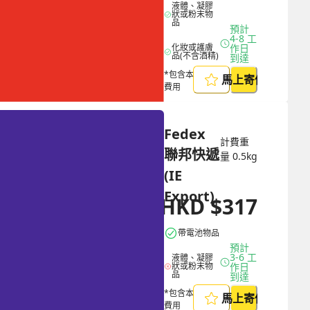
液體、凝膠
狀或粉末物
品
預計 
4-8 工
化妝或護膚
作日
品(不含酒精)
到達
*包含本地取件
馬上寄件
費用
Fedex 
計費重
聯邦快遞 
量
0.5
kg
(IE 
Export)
HKD
$
317
HKD
$
824
帶電池物品
預計 
3-6 工
液體、凝膠
狀或粉末物
作日
品
到達
*包含本地取件
馬上寄件
費用