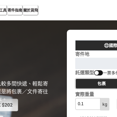
工具
寄件指南
關於貨飛
國
寄件地
託運類型
一票多
比較多間快遞、輕鬆寄
包裹
還是將包裹／文件寄往
實際重量
本。
kg