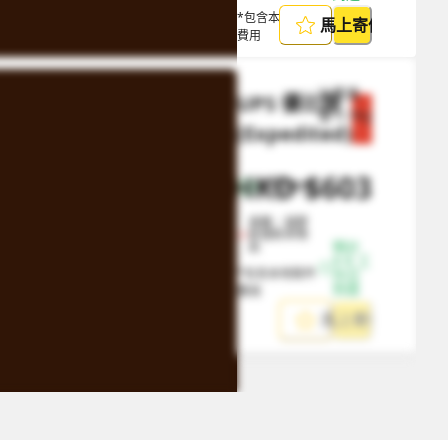
*包含本地取件
馬上寄件
費用
計費重
UPS 優比速 
量
0.5
kg
節省 $
1085
(Expedited)
HKD
$
603
HKD
$
1688
帶電池物品
液體、凝膠
狀或粉末物
預計 
品
4-8 工
*包含本地取件
作日
到達
費用
馬上寄件