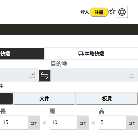
登入
註冊
際快遞
本地快遞
目的地
件
文件
板貨
長
闊
高
cm
cm
cm