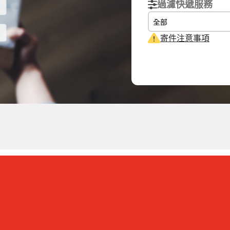
過濾快遞服務
全部
寄件注意事項
際重量
體積重量
計費重量
g
0.15
kg
0.15
kg