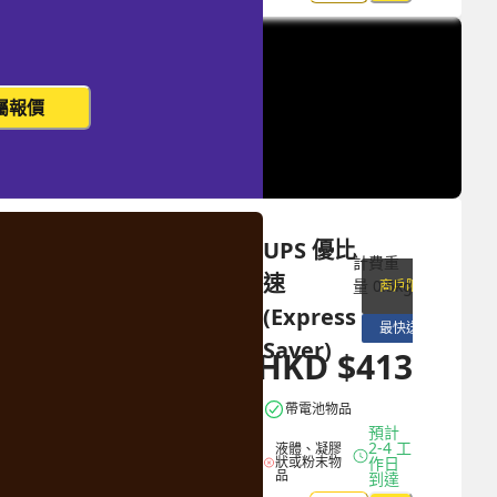
屬報價
UPS 優比
計費重
速 
量
0.5
kg
商戶限定
(Express 
最快送達
Saver)
HKD
$
413
HKD
$
1156
帶電池物品
預計 
2-4 工
液體、凝膠
狀或粉末物
作日
品
到達