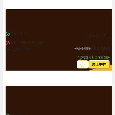
帶電池物品
計費重量
0.5
kg
液體、凝膠狀或粉末物品
HKD
$
478
HKD
$
1338
*包含本地取件費用
預計 4-8 工作日到達
馬上寄件