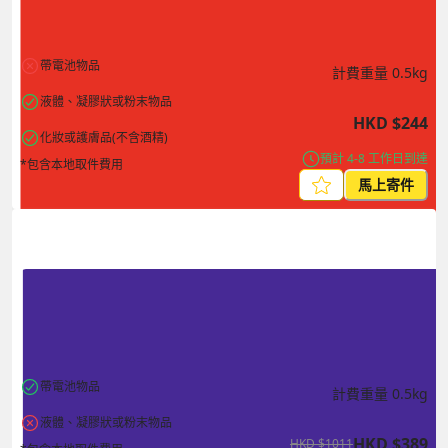
帶電池物品
計費重量
0.5
kg
液體、凝膠狀或粉末物品
HKD
$
244
化妝或護膚品(不含酒精)
預計 4-8 工作日到達
*包含本地取件費用
馬上寄件
帶電池物品
計費重量
0.5
kg
液體、凝膠狀或粉末物品
HKD
$
389
HKD
$
1011