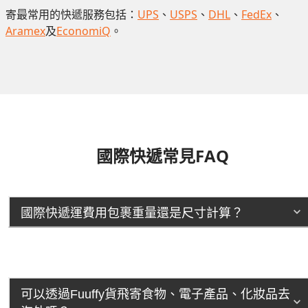
寄最常用的快遞服務包括：
UPS
、
USPS
、
DHL
、
FedEx
、
Aramex
及
EconomiQ
。
國際快遞常見FAQ
國際快遞運費用包裹重量還是尺寸計算？
可以透過Fuuffy貨飛寄食物、電子產品、化妝品去