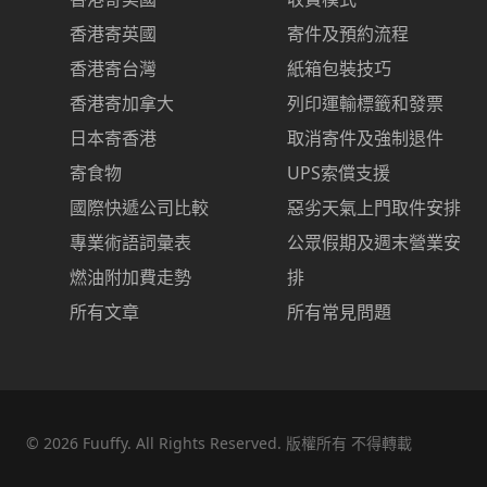
香港寄英國
寄件及預約流程
香港寄台灣
紙箱包裝技巧
香港寄加拿大
列印運輸標籤和發票
日本寄香港
取消寄件及強制退件
寄食物
UPS索償支援
國際快遞公司比較
惡劣天氣上門取件安排
專業術語詞彙表
公眾假期及週末營業安
燃油附加費走勢
排
所有文章
所有常見問題
©
2026
Fuuffy. All Rights Reserved. 版權所有 不得轉載