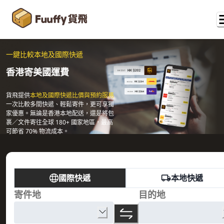
一鍵比較本地及國際快遞
香港寄美國運費
貨飛提供
本地及國際快遞比價與預約服務
一次比較多間快遞、輕鬆寄件，更可享獨
家優惠。無論是香港本地配送，還是將包
裹／文件寄往全球 180+ 國家地區，最高
可節省 70% 物流成本。
國際快遞
本地快遞
寄件地
目的地