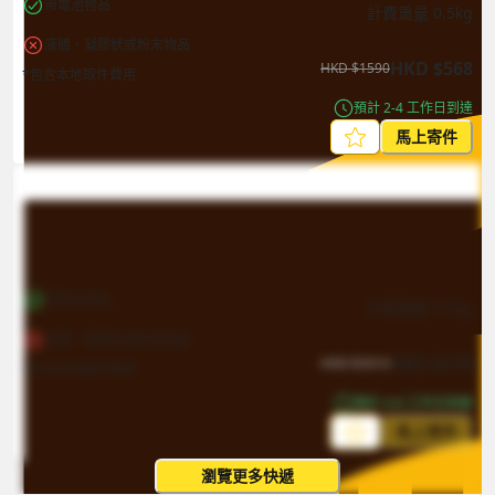
帶電池物品
計費重量
0.5
kg
液體、凝膠狀或粉末物品
HKD
$
568
HKD
$
1590
*包含本地取件費用
預計 2-4 工作日到達
馬上寄件
帶電池物品
計費重量
0.5
kg
液體、凝膠狀或粉末物品
HKD
$
719
HKD
$
2013
*包含本地取件費用
預計 4-8 工作日到達
馬上寄件
瀏覽更多快遞