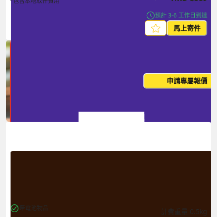
*包含本地取件費用
預計 3-6 工作日到達
馬上寄件
每月出貨量大？這個價格並非
申請專屬報價
您的最終價
帶電池物品
計費重量
0.5
kg