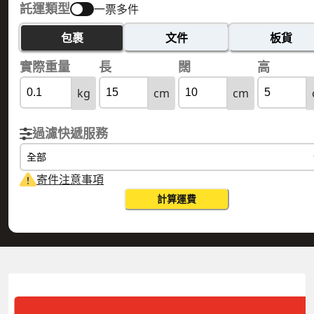
託運類型
一票多件
包裹
文件
板貨
實際重量
長
闊
高
kg
cm
cm
過濾快遞服務
全部
寄件注意事項
計算運費
HONG KONG 香港
ZAMBIA 贊比亞
實際重量
0.1
公斤
體積重量
0.15
公斤
計費重量
0.15
公斤
更改搜尋