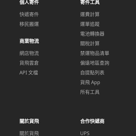
個人寄件
寄件工具
快遞寄件
運費計算
移民搬運
運單追蹤
電池轉換器
商業物流
關稅計算
網店物流
禁運物品清單
貨飛雲倉
偏遠地區查詢
API 文檔
自提點列表
貨飛 App
所有工具
關於貨飛
合作快遞商
關於貨飛
UPS