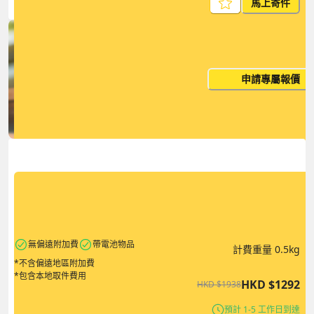
馬上寄件
每月出貨量大？這個價格並非
申請專屬報價
您的最終價
無偏遠附加費
帶電池物品
計費重量
0.5
kg
*不含偏遠地區附加費
*包含本地取件費用
HKD
$
1292
HKD
$
1938
預計 1-5 工作日到達