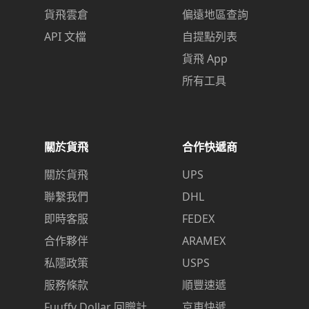
貨飛雲倉
偏遠地區查詢
API 文檔
自提點列表
貨飛 App
所有工具
關於貨飛
合作快遞商
關於貨飛
UPS
聯繫我們
DHL
即時客服
FEDEX
合作夥伴
ARAMEX
私隱政策
USPS
服務條款
順豐速遞
Fuuffy Dollar 回贈計
京東快遞