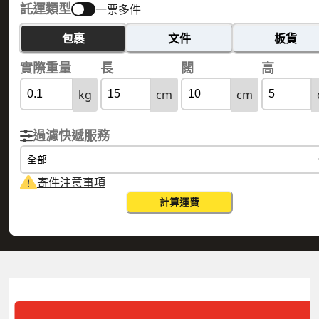
託運類型
一票多件
包裹
文件
板貨
實際重量
長
闊
高
kg
cm
cm
過濾快遞服務
全部
寄件注意事項
計算運費
HONG KONG 香港
EQUATORIAL GUINEA 赤道幾內亞
實際重量
0.1
公斤
體積重量
0.15
公斤
計費重量
0.15
公斤
更改搜尋