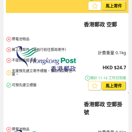
馬上寄件
香港郵政 空郵
帶電池物品
無上門取件（須自行前往郵局寄件）
計費重量
0.1
kg
不提供追蹤功能
HKD
$
24.7
支援預先建立寄件標籤，需自行交寄包
裹。
預計 11-16 工作日到達
可預先建立標籤
馬上寄件
香港郵政 空郵掛
號
帶電池物品