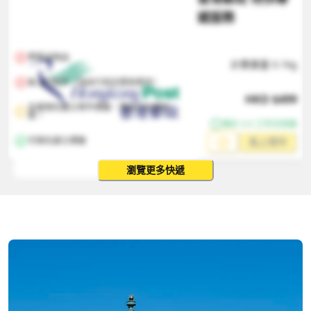
遞服務
帶電池物品
計費重量
0.1
kg
無上門取件（須自行前往郵局寄件）
HKD
$
499
支援預先建立寄件標籤，需自行交寄包
裹。
預計 3-5 工作日到達
可預先建立標籤
馬上寄件
瀏覽更多快遞