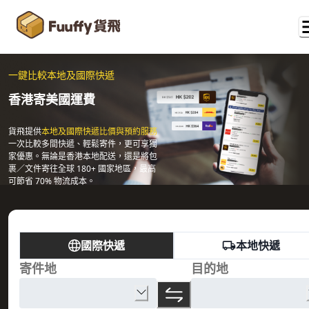
一鍵比較本地及國際快遞
香港寄美國運費
貨飛提供
本地及國際快遞比價與預約服務
一次比較多間快遞、輕鬆寄件，更可享獨
家優惠。無論是香港本地配送，還是將包
裹／文件寄往全球 180+ 國家地區，最高
可節省 70% 物流成本。
國際快遞
本地快遞
寄件地
目的地