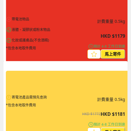
帶電池物品
計費重量
0.5
kg
液體、凝膠狀或粉末物品
HKD
$
1179
化妝或護膚品(不含酒精)
預計 4-8 工作日到達
*包含本地取件費用
馬上寄件
寄電池產品需預先查詢
計費重量
0.5
kg
*包含本地取件費用
HKD
$
1181
HKD
$
1772
預計 4-8 工作日到達