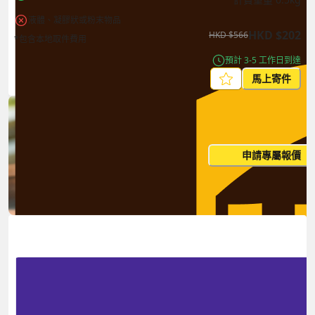
液體、凝膠狀或粉末物品
HKD
$
202
HKD
$
566
*包含本地取件費用
預計 3-5 工作日到達
馬上寄件
每月出貨量大？這個價格並非
申請專屬報價
您的最終價