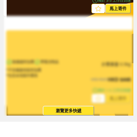
預計 3-5 工作日到達
馬上寄件
無偏遠附加費
帶電池物品
計費重量
0.5
kg
*不含偏遠地區附加費
*包含本地取件費用
HKD
$
446
HKD
$
669
預計 1-5 工作日到達
馬上寄件
瀏覽更多快遞