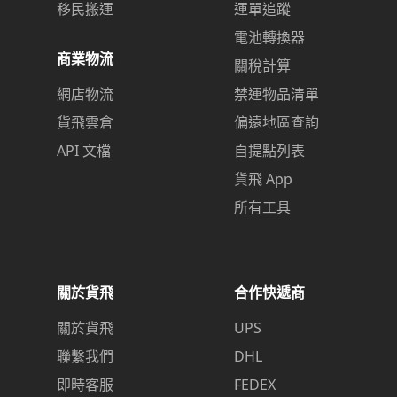
移民搬運
運單追蹤
電池轉換器
商業物流
關稅計算
網店物流
禁運物品清單
貨飛雲倉
偏遠地區查詢
API 文檔
自提點列表
貨飛 App
所有工具
關於貨飛
合作快遞商
關於貨飛
UPS
聯繫我們
DHL
即時客服
FEDEX