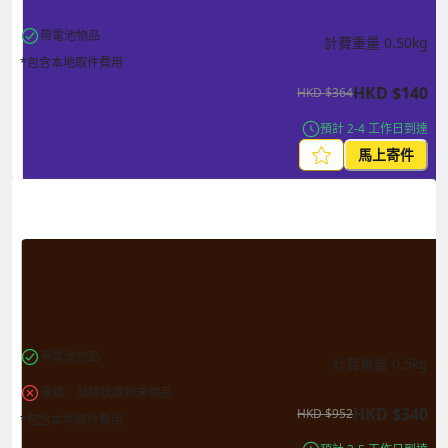
帶電池物品
計費重量
0.50
kg
*包含本地取件費用
HKD
$
140
HKD
$
364
預計 2-4 工作日到達
馬上寄件
帶電池物品
計費重量
0.5
kg
液體、凝膠狀或粉末物品
HKD
$
340
HKD
$
952
*包含本地取件費用