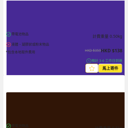
帶電池物品
計費重量
0.50
kg
液體、凝膠狀或粉末物品
HKD
$
138
HKD
$
359
*包含本地取件費用
預計 3-6 工作日到達
馬上寄件
帶電池物品
計費重量
0.5
kg