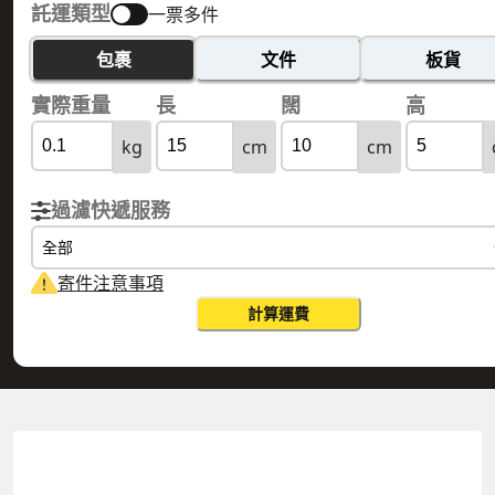
託運類型
一票多件
包裹
文件
板貨
實際重量
長
闊
高
kg
cm
cm
過濾快遞服務
全部
寄件注意事項
計算運費
MALAYSIA 馬來西亞
HONG KONG 香港
實際重量
0.1
公斤
體積重量
0.15
公斤
計費重量
0.15
公斤
更改搜尋