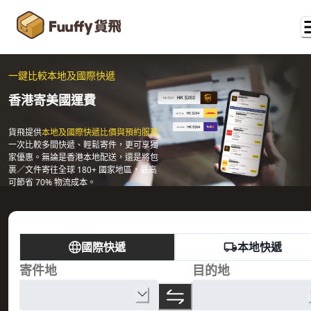
一鍵比較本地及國際快遞
香港寄美國運費
貨飛提供
本地及國際快遞比價與預約服務
一次比較多間快遞、輕鬆寄件，更可享獨
家優惠。無論是香港本地配送，還是將包
裹／文件寄往全球 180+ 國家地區，最高
可節省 70% 物流成本。
國際快遞
本地快遞
寄件地
目的地