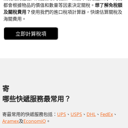
都會根據物品的價值和數量等因素決定關稅。
想了解免稅額
及關稅費用？
使用我們的進口稅項計算器，快速估算關稅及
海關費用。
立即計算稅項
寄
哪些快遞服務最常用？
寄最常用的快遞服務包括：
UPS
、
USPS
、
DHL
、
FedEx
、
Aramex
及
EconomiQ
。