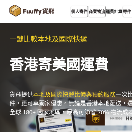
運費計算
個人寄件
商業物流
寄件
一鍵比較本地及國際快遞
香港寄美國運費
貨飛提供
本地及國際快遞比價與預約服務
一次
件，更可享獨家優惠。無論是香港本地配送，
全球 180+ 國家地區，最高可節省 70% 物流成