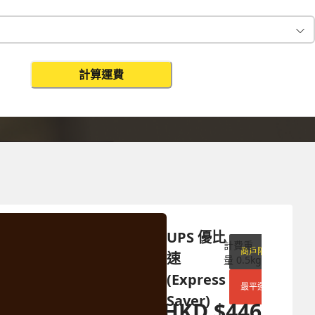
計算運費
更改搜尋
UPS 優比
計費重
商戶限定
速 
量
0.5
kg
(Express 
最平運費
Saver)
HKD
$
446
HKD
$
1249