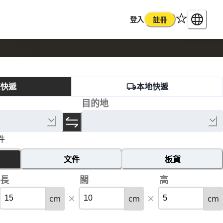
登入
註冊
際快遞
本地快遞
目的地
件
文件
板貨
長
闊
高
cm
cm
cm