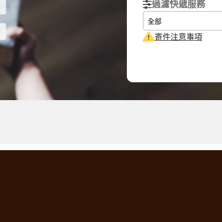
過濾快遞服務
全部
寄件注意事項
實際重量
體積重量
計費重量
0.1
kg
0.15
kg
0.15
kg