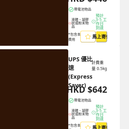
帶電池物品
預計 
3-5 工
液體、凝膠
狀或粉末物
作日
品
到達
*包含本地取件
馬上寄件
費用
UPS 優比
計費重
速 
量
0.5
kg
(Express 
Saver)
HKD
$
642
HKD
$
1798
帶電池物品
預計 
3-5 工
液體、凝膠
狀或粉末物
作日
品
到達
*包含本地取件
馬上寄件