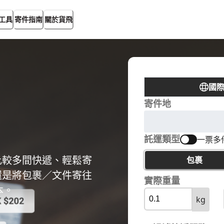
工具
寄件指南
關於貨飛
國
寄件地
託運類型
一票多
比較多間快遞、輕鬆寄
包裹
還是將包裹／文件寄往
實際重量
本。
kg