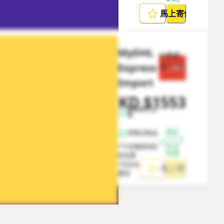
馬上寄件
MyDHL 
計費重
Express 
量
0.5
kg
節省 $
777
Import
HKD
$
1553
HKD
$
2330
無偏遠附加
費
預計 
帶電池物品
1-5 工
作日
*不含偏遠地區
到達
附加費
*包含本地取件
馬上寄件
費用