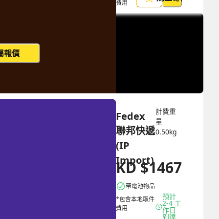
費用
屬報價
計費重
Fedex 
量
聯邦快遞 
0.50
kg
(IP 
Import)
HKD
$
1467
HKD
$
3814
帶電池物品
預計 
*包含本地取件
2-4 工
費用
作日
到達