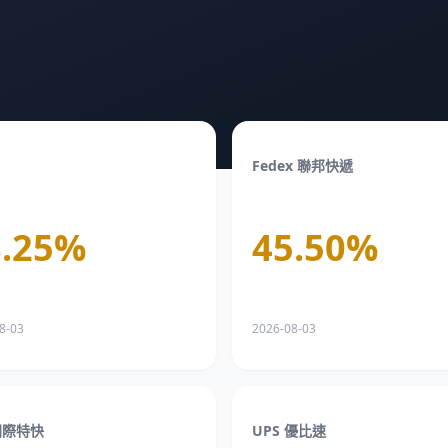
Fedex 聯邦快遞
.25
%
45.50
%
8-03
2026-08-03
國際特快
UPS 優比速