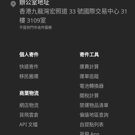
辦公室地址
香港九龍灣宏照道 33 號國際交易中心 31
樓 3109室
不提供門市收件服務
個人寄件
寄件工具
快遞寄件
運費計算
移民搬運
運單追蹤
電池轉換器
商業物流
關稅計算
網店物流
禁運物品清單
貨飛雲倉
偏遠地區查詢
API 文檔
自提點列表
貨飛 App