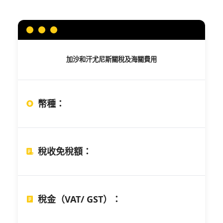
加沙和汗尤尼斯
關稅及海關費用
幣種
：
稅收免稅額
：
稅金（VAT/ GST）
：