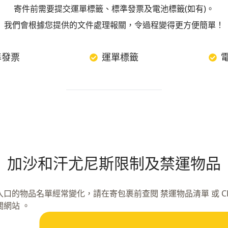
寄件前需要提交運單標籤、標準發票及電池標籤(如有)。
我們會根據您提供的文件處理報關，令過程變得更方便簡單！
準發票
運單標籤
加沙和汗尤尼斯限制及禁運物品
入口的物品名單經常變化，請在寄包裹前查閱 禁運物品清單 或 CB
關網站 。