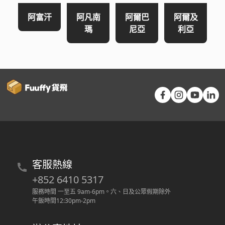
阿富汗
阿凡南
阿爾巴
阿爾及
瑪
尼亞
利亞
客服熱線
+852 6410 5317
服務時間 一至五 9am-6pm
。
六、日及公眾假期除外
午飯時間12:30pm-2pm