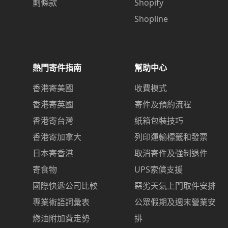
劃條款
Shopify
Shopline
熱門寄件指南
幫助中心
香港寄美國
收費模式
香港寄英國
寄件及預約流程
香港寄台灣
紙箱包裝技巧
香港寄加拿大
列印運輸標籤和發票
日本寄香港
取消寄件及強制退件
寄食物
UPS索償支援
國際快遞公司比較
惡劣天氣上門取件安排
專業術語詞彙表
公眾假期及週末營業安
燃油附加費走勢
排