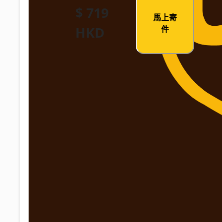
$ 719
馬上寄
HKD
件