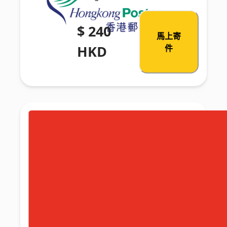
$ 240
馬上寄
HKD
件