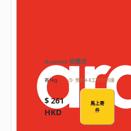
Aramex 安邁世
寄1kg
預計4-8工作日到達
$ 261
馬上寄
HKD
件