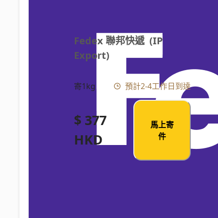
Fedex 聯邦快遞  (IP 
Export)
寄1kg
預計2-4工作日到達
$ 377
馬上寄
HKD
件