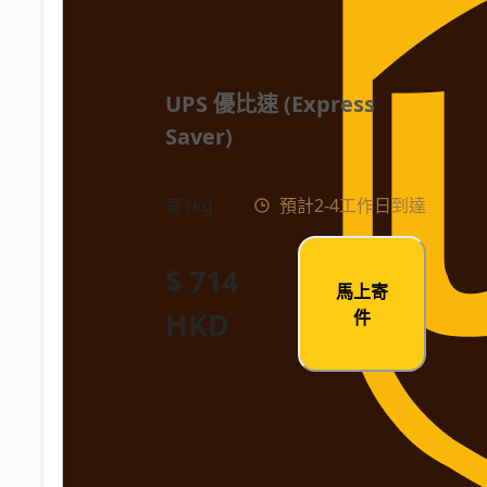
UPS 優比速 (Express 
Saver)
寄1kg
預計2-4工作日到達
$ 714
馬上寄
HKD
件