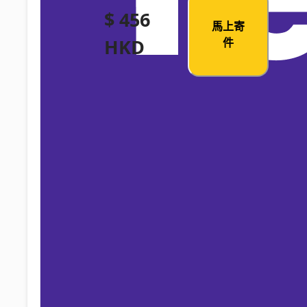
$ 456
馬上寄
HKD
件