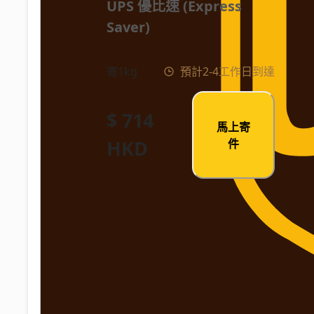
UPS 優比速 (Express 
Saver)
寄1kg
預計2-4工作日到達
$ 714
馬上寄
HKD
件