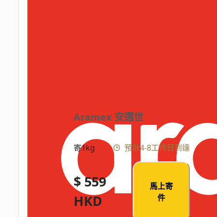
Aramex 安邁世
寄1kg
預計4-8工作日到達
$ 559
馬上寄
HKD
件