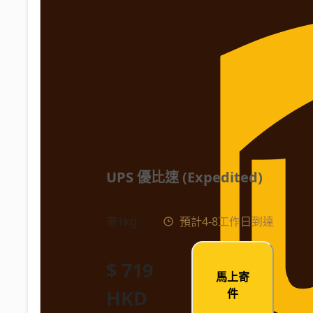
UPS 優比速 (Expedited)
寄1kg
預計4-8工作日到達
$ 719
馬上寄
HKD
件