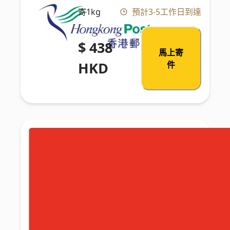
寄1kg
預計3-5工作日到達
$ 438
馬上寄
HKD
件