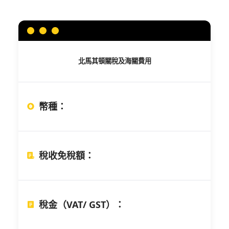
北馬其頓
關稅及海關費用
幣種
：
稅收免稅額
：
稅金（VAT/ GST）
：