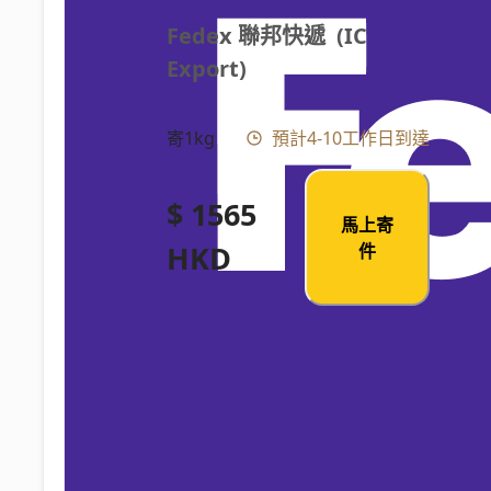
Fedex 聯邦快遞  (IC 
Export)
寄1kg
預計4-10工作日到達
$ 1565
馬上寄
HKD
件