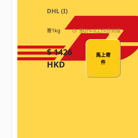
DHL (I)
寄1kg
預計4-8工作日到達
$ 1426
馬上寄
HKD
件