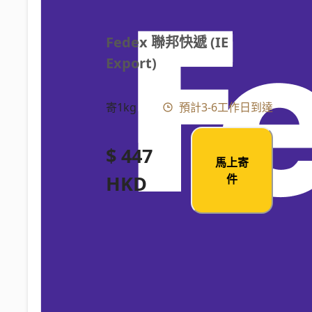
Fedex 聯邦快遞 (IE 
Export)
寄1kg
預計3-6工作日到達
$ 447
馬上寄
HKD
件