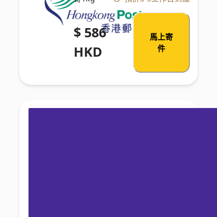
$ 586
馬上寄
HKD
件