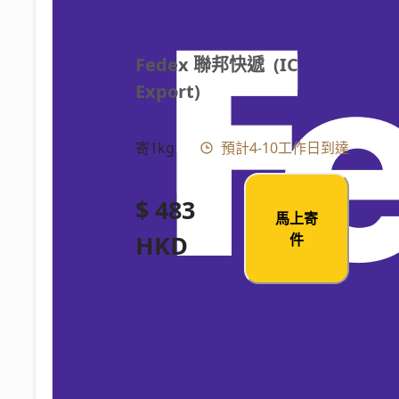
Fedex 聯邦快遞  (IC 
Export)
寄1kg
預計4-10工作日到達
$ 483
馬上寄
HKD
件