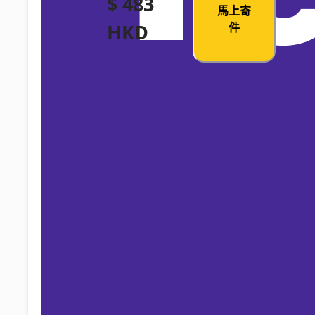
$ 483
馬上寄
HKD
件