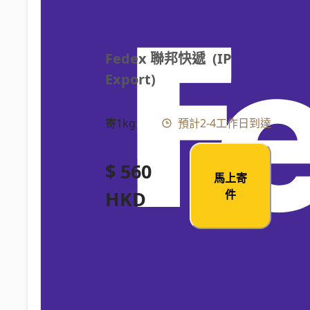
Fedex 聯邦快遞  (IP 
Export)
寄1kg
預計2-4工作日到達
$ 560
馬上寄
HKD
件