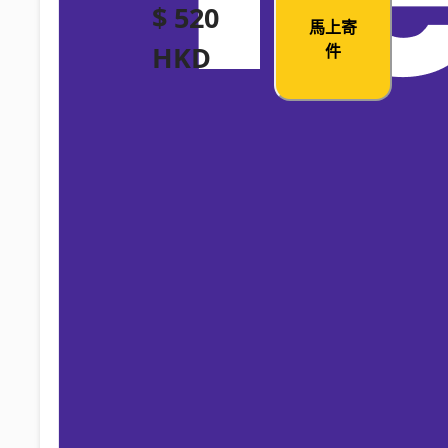
$ 520
馬上寄
HKD
件