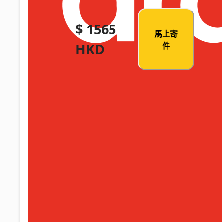
$ 1565
馬上寄
HKD
件