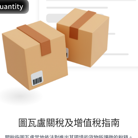
圖瓦盧
關稅及增值稅指南
關稅指圖瓦盧當地依法對進出其國境的貨物所課徵的稅額。