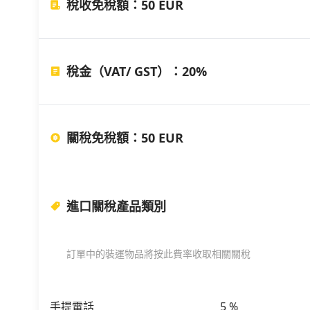
稅收免稅額
：
50 EUR
稅金（VAT/ GST）
：
20%
關稅免稅額
：
50 EUR
進口關稅產品類別
訂單中的裝運物品將按此費率收取相關關稅
手提電話
5
%