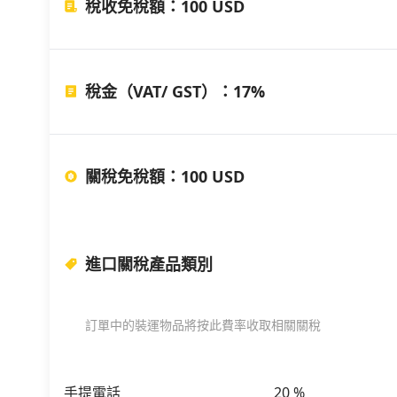
稅收免稅額
：
100 USD
稅金（VAT/ GST）
：
17%
關稅免稅額
：
100 USD
進口關稅產品類別
訂單中的裝運物品將按此費率收取相關關稅
手提電話
20
%