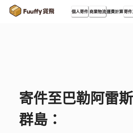
運費計算
個人寄件
商業物流
寄件
寄件至
巴勒阿雷斯
群島
：