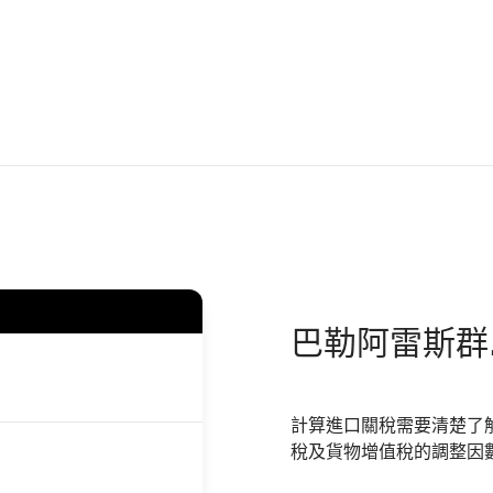
巴勒阿雷斯群
計算進口關稅需要清楚了
稅及貨物增值稅的調整因