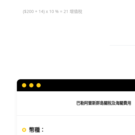
($200 + 14) x 10 % = 21 增值稅
巴勒阿雷斯群島
關稅及海關費用
幣種
：