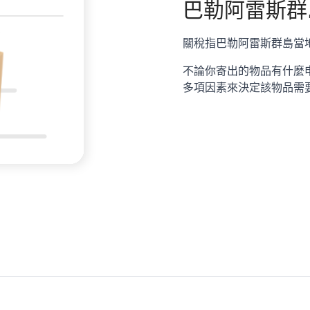
巴勒阿雷斯群
關稅指巴勒阿雷斯群島當
不論你寄出的物品有什麼
多項因素來決定該物品需