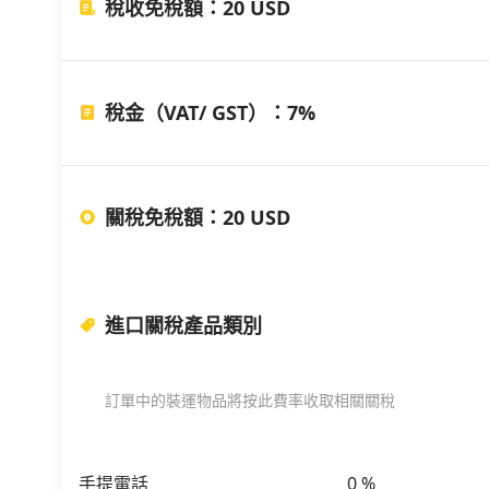
稅收免稅額
：
20 USD
稅金（VAT/ GST）
：
7%
關稅免稅額
：
20 USD
進口關稅產品類別
訂單中的裝運物品將按此費率收取相關關稅
手提電話
0
%