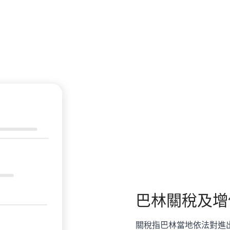
巴林
關稅及增
關稅指巴林當地依法對進