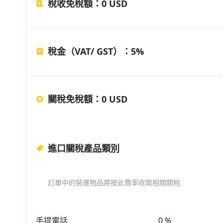
稅收免稅額
：
0 USD
稅金（VAT/ GST）
：
5%
關稅免稅額
：
0 USD
進口關稅產品類別
訂單中的裝運物品將按此費率收取相關關稅
手提電話
0
%