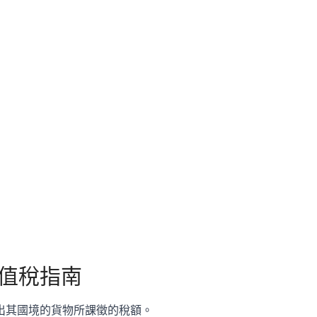
值稅指南
出其國境的貨物所課徵的稅額。