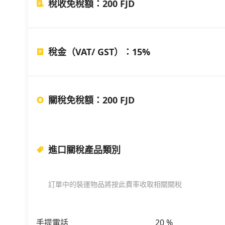
稅收免稅額
：
200 FJD
稅金（VAT/ GST）
：
15%
關稅免稅額
：
200 FJD
進口關稅產品類別
訂單中的裝運物品將按此費率收取相關關稅
手提電話
20
%