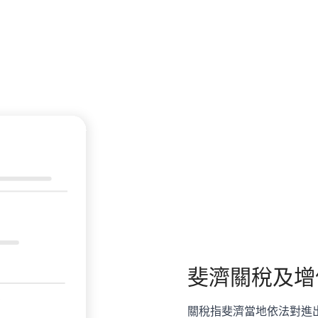
斐濟
關稅及增
關稅指斐濟當地依法對進