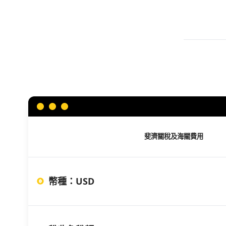
斐濟
關稅及海關費用
幣種
：
USD