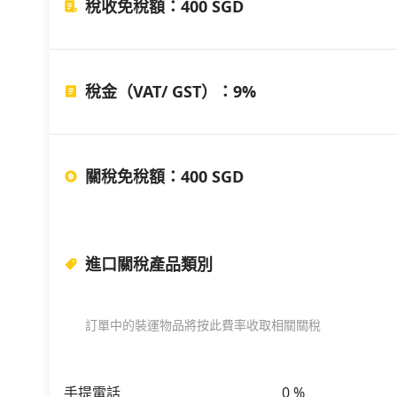
稅收免稅額
：
400 SGD
稅金（VAT/ GST）
：
9%
關稅免稅額
：
400 SGD
進口關稅產品類別
訂單中的裝運物品將按此費率收取相關關稅
手提電話
0
%