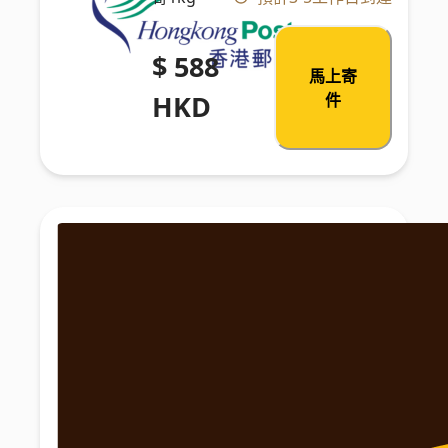
$ 588
馬上寄
HKD
件