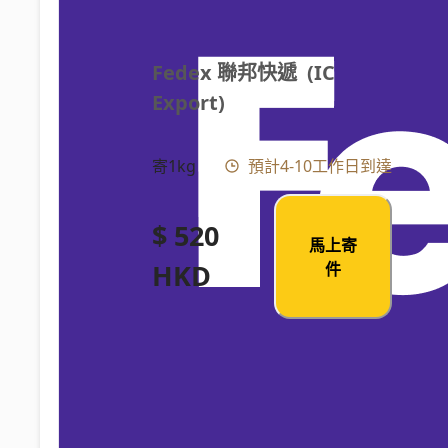
Fedex 聯邦快遞  (IC 
Export)
寄1kg
預計4-10工作日到達
$ 520
馬上寄
HKD
件