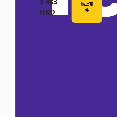
$ 483
馬上寄
HKD
件