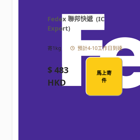
Fedex 聯邦快遞  (IC 
Export)
寄1kg
預計4-10工作日到達
$ 483
馬上寄
HKD
件