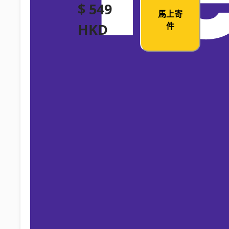
$ 549
馬上寄
HKD
件