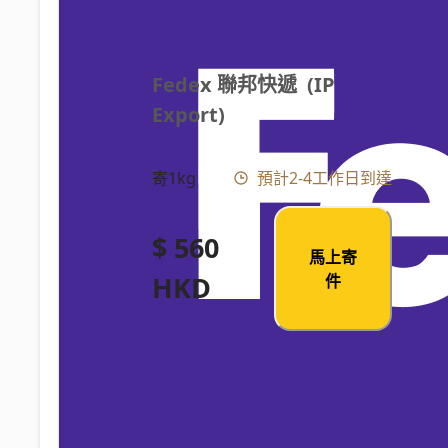
Fedex 聯邦快遞  (IP 
Export)
寄1kg
預計2-4工作日到達
$ 560
馬上寄
HKD
件