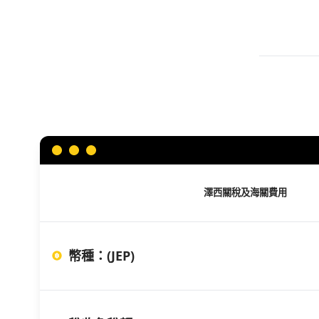
澤西
關稅及海關費用
幣種
：
(JEP)