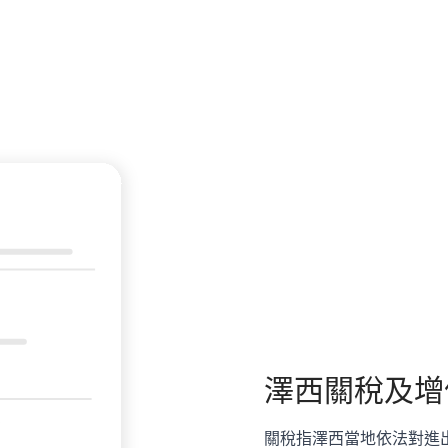
澤西
關稅及增
關稅指澤西當地依法對進