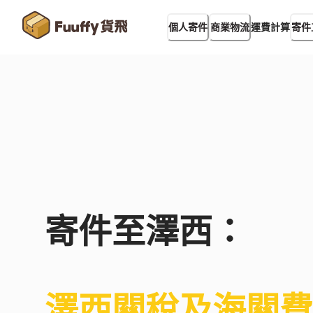
運費計算
個人寄件
商業物流
寄件
寄件至
澤西
：
澤西
關稅及海關費