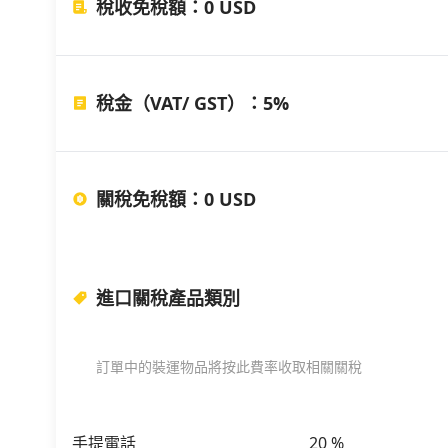
稅收免稅額
：
0 USD
稅金（VAT/ GST）
：
5%
關稅免稅額
：
0 USD
進口關稅產品類別
訂單中的裝運物品將按此費率收取相關關稅
手提電話
20
%