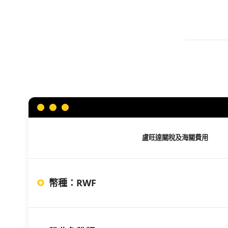
盧旺達
關稅及海關費用
幣種
：
RWF