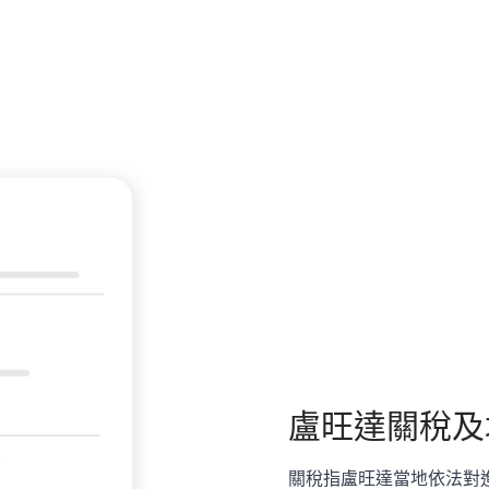
盧旺達
關稅及
關稅指盧旺達當地依法對