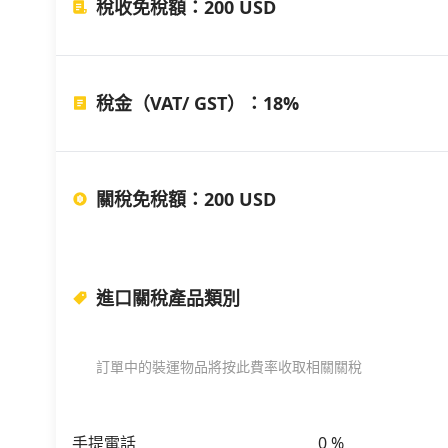
稅收免稅額
：
200 USD
稅金（VAT/ GST）
：
18%
關稅免稅額
：
200 USD
進口關稅產品類別
訂單中的裝運物品將按此費率收取相關關稅
手提電話
0
%