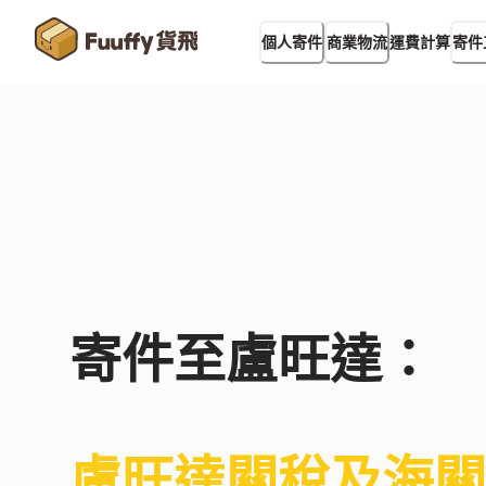
運費計算
個人寄件
商業物流
寄件
寄件至
盧旺達
：
盧旺達
關稅及海關