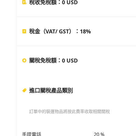
稅收免稅額
：
0 USD
稅金（VAT/ GST）
：
18%
關稅免稅額
：
0 USD
進口關稅產品類別
訂單中的裝運物品將按此費率收取相關關稅
手提電話
20
%