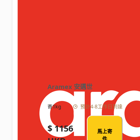
Aramex 安邁世
寄1kg
預計4-8工作日到達
$ 1156
馬上寄
件