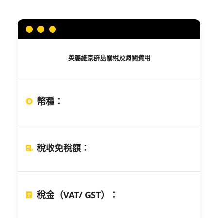
英屬維京群島
關稅及海關費用
幣種
：
稅收免稅額
：
稅金（VAT/ GST）
：