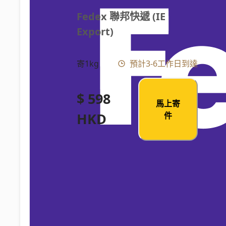
Fedex 聯邦快遞 (IE 
Export)
寄1kg
預計3-6工作日到達
$ 598
馬上寄
HKD
件