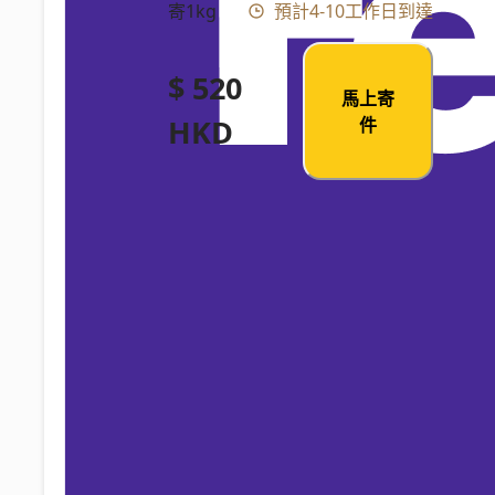
寄1kg
預計4-10工作日到達
$ 520
馬上寄
HKD
件