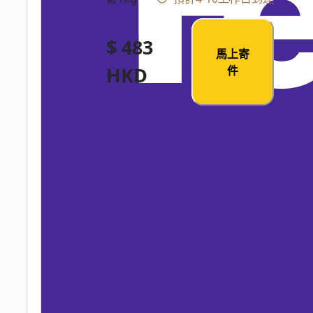
$ 483
馬上寄
HKD
件