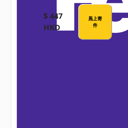
$ 447
馬上寄
HKD
件