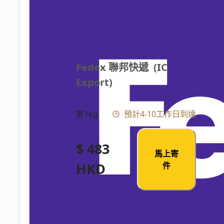
Fedex 聯邦快遞  (IC 
Export)
寄1kg
預計4-10工作日到達
$ 483
馬上寄
HKD
件