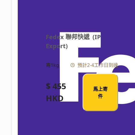
Fedex 聯邦快遞  (IP 
Export)
寄1kg
預計2-4工作日到達
$ 455
馬上寄
HKD
件