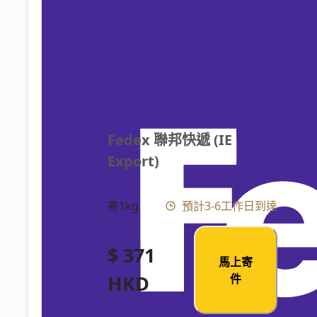
Fedex 聯邦快遞 (IE 
Export)
寄1kg
預計3-6工作日到達
$ 371
馬上寄
HKD
件