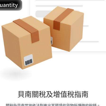
貝南
關稅及增值稅指南
關稅指貝南當地依法對進出其國境的貨物所課徵的稅額。