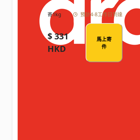
寄1kg
預計4-8工作日到達
$ 331
馬上寄
HKD
件