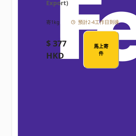
Export)
寄1kg
預計2-4工作日到達
$ 377
馬上寄
HKD
件