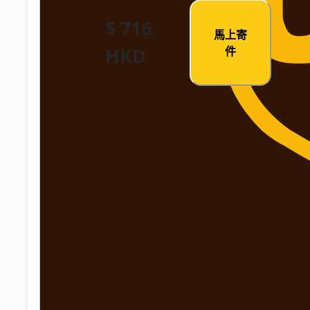
$ 716
馬上寄
HKD
件