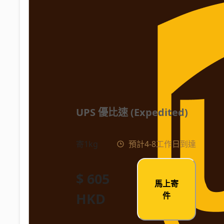
UPS 優比速 (Expedited)
寄1kg
預計4-8工作日到達
$ 605
馬上寄
HKD
件