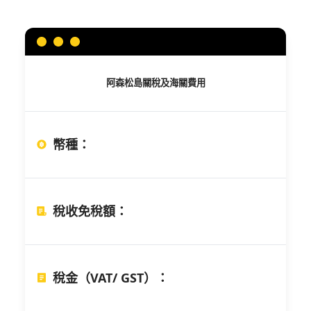
阿森松島
關稅及海關費用
幣種
：
稅收免稅額
：
稅金（VAT/ GST）
：