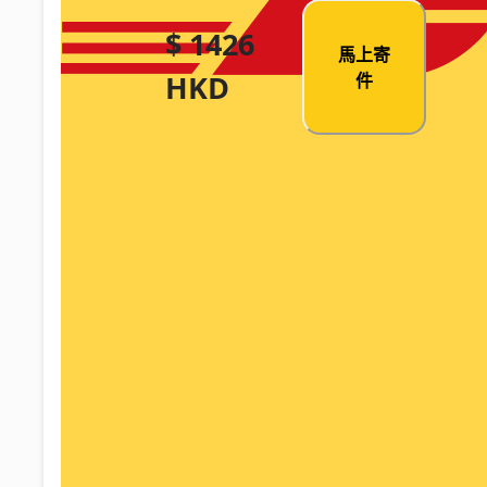
$ 1426
馬上寄
HKD
件