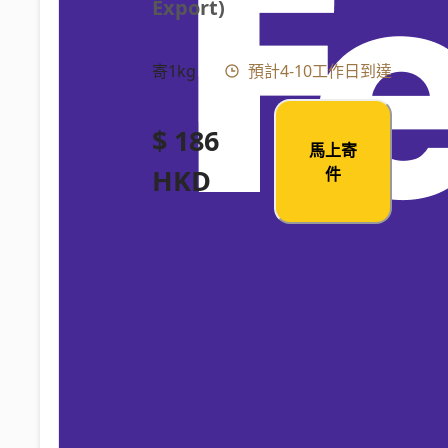
Export)
寄1kg
預計4-10工作日到達
$ 186
馬上寄
HKD
件