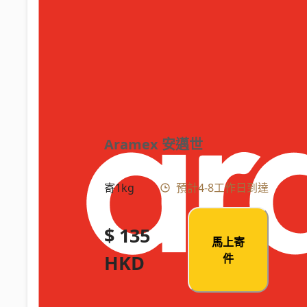
Aramex 安邁世
寄1kg
預計4-8工作日到達
$ 135
馬上寄
HKD
件