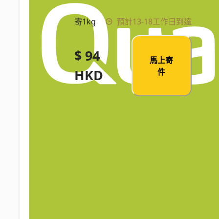
寄1kg
預計13-18工作日到達
$ 94
馬上寄
HKD
件