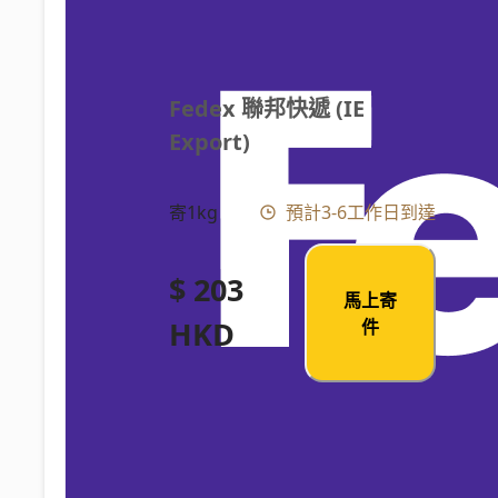
Fedex 聯邦快遞 (IE 
Export)
寄1kg
預計3-6工作日到達
$ 203
馬上寄
HKD
件