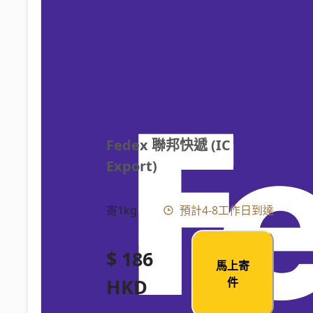
Fedex 聯邦快遞 (IC 
Export)
寄1kg
預計4-8工作日到達
$ 186
馬上寄
HKD
件