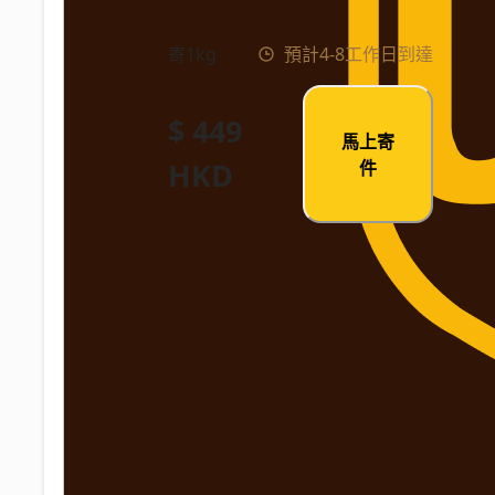
寄1kg
預計4-8工作日到達
$ 449
馬上寄
HKD
件