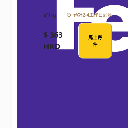
寄1kg
預計2-4工作日到達
$ 363
馬上寄
HKD
件