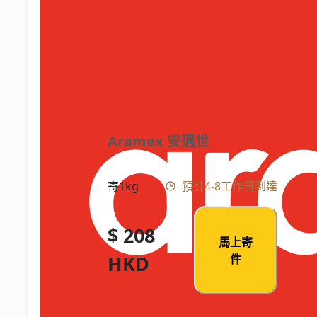
Aramex 安邁世
寄1kg
預計4-8工作日到達
$ 208
馬上寄
HKD
件