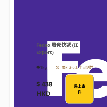
Fedex 聯邦快遞 (IE 
Export)
寄1kg
預計3-6工作日到達
$ 438
馬上寄
HKD
件