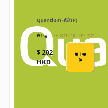
Quantium冠庭(P)
寄1kg
預計6-10工作日到達
$ 202
馬上寄
HKD
件