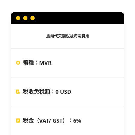
馬爾代夫
關稅及海關費用
幣種
：
MVR
稅收免稅額
：
0 USD
稅金（VAT/ GST）
：
6%