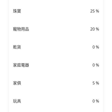
珠寶
25
%
寵物用品
20
%
乾貨
0
%
家庭電器
0
%
家俱
5
%
玩具
0
%