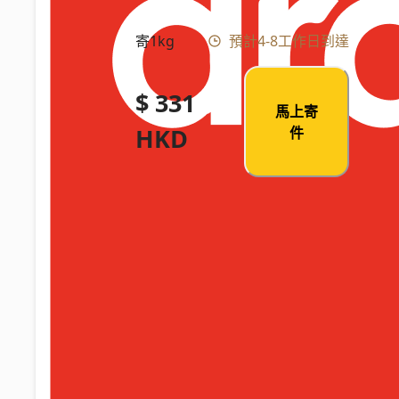
寄1kg
預計4-8工作日到達
$ 331
馬上寄
HKD
件