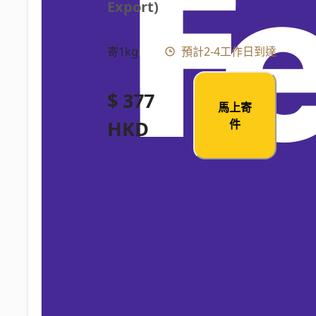
Export)
寄1kg
預計2-4工作日到達
$ 377
馬上寄
HKD
件