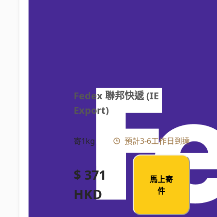
Fedex 聯邦快遞 (IE 
Export)
寄1kg
預計3-6工作日到達
$ 371
馬上寄
HKD
件