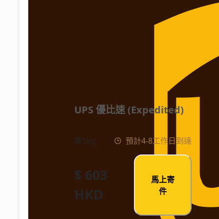
UPS 優比速 (Expedited)
寄1kg
預計4-8工作日到達
$ 603
馬上寄
HKD
件