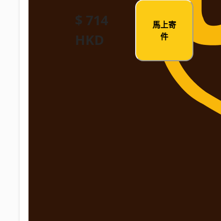
$ 714
馬上寄
HKD
件