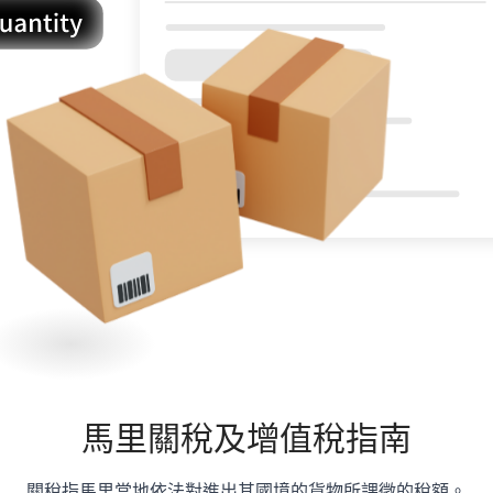
馬里
關稅及增值稅指南
關稅指馬里當地依法對進出其國境的貨物所課徵的稅額。