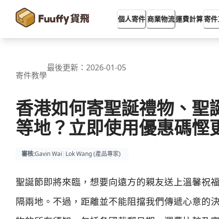
運費計算
個人寄件
商業物流
寄件
最後更新：
2026-01-05
寄件教學
香港如何寄聖誕禮物、聖
等地？立即使用優惠碼慳
審核
:
Gavin Wai
|
Lok Wang (
產品專家
)
聖誕節即將來臨，想要向遠方的親友送上溫馨祝
隔兩地。不過，距離並不能阻擋我們傳遞心意的決