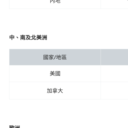
內地
中、南及北美洲
國家/地區
美國
加拿大
歐洲