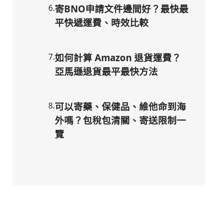
6
.
寄BNO申請文件邊間好？最快最
平快遞運費、時效比較
7
.
如何計算 Amazon 退貨運費？
亞馬遜退貨最平最快方法
8
.
可以寄藥、保健品、維他命到海
外嗎？包稅包清關、寄送限制一
覽