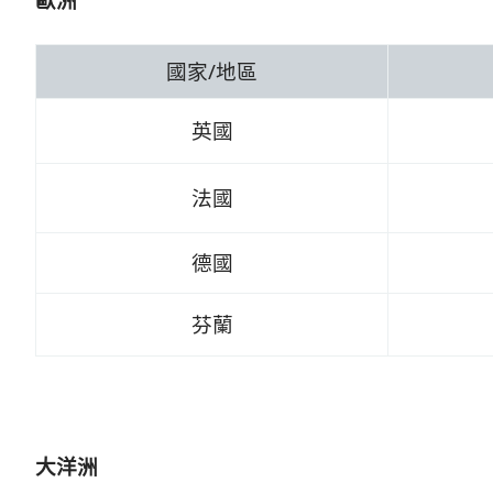
國家/地區
英國
法國
德國
芬蘭
大洋洲