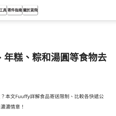
工具
寄件指南
關於貨飛
、年糕、粽和湯圓等食物去
本文Fuuffy詳解食品寄送限制、比較各快遞公
與濃濃情意！