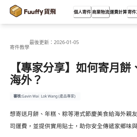
運費計算
個人寄件
商業物流
寄件
最後更新：
2026-01-05
寄件教學
【專家分享】如何寄月餅
海外？
審核
:
Gavin Wai
|
Lok Wang (
產品專家
)
想寄送月餅、年糕、粽等港式節慶美食給海外親友？
司運費，並提供實用貼士，助你安全傳遞家鄉味