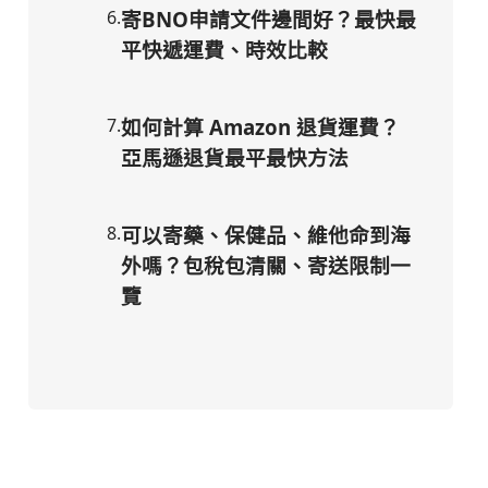
6
.
寄BNO申請文件邊間好？最快最
平快遞運費、時效比較
7
.
如何計算 Amazon 退貨運費？
亞馬遜退貨最平最快方法
8
.
可以寄藥、保健品、維他命到海
外嗎？包稅包清關、寄送限制一
覽