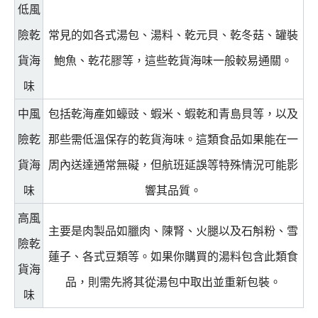
低風
險乾
常見的如各式湯包、湯料、乾元貝、乾冬菇、罐裝
貨海
鮑魚、乾花膠等，這些乾貨海味一般較易通關。
味
中風
包括乾海產如蠔豉、蝦米、蝦乾和青島貝等，以及
險乾
那些需低溫保存的乾貨海味。這類食品如果能在一
貨海
周內送達通常無礙，但航班延誤等特殊情況可能影
味
響其品質。
高風
主要是肉製品如臘肉、陳腎、火腿以及石斛粉、雪
險乾
蓮子、各式豆類等。如果你購買的湯料包含此類食
貨海
品，則需先將其從湯包中取出並重新包裝。
味