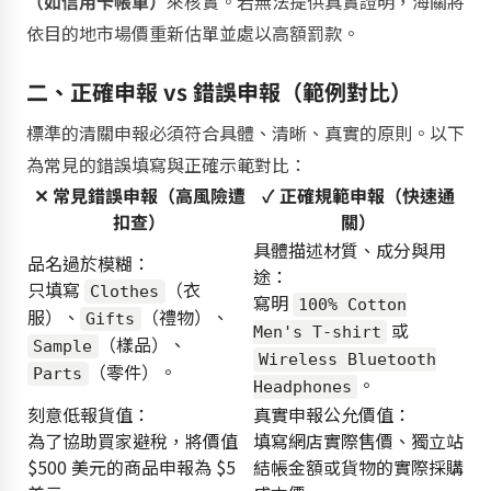
（如信用卡帳單）
來核實。若無法提供真實證明，海關將
依目的地市場價重新估單並處以高額罰款。
二、正確申報 vs 錯誤申報（範例對比）
標準的清關申報必須符合具體、清晰、真實的原則。以下
為常見的錯誤填寫與正確示範對比：
✕ 常見錯誤申報（高風險遭
✓ 正確規範申報（快速通
扣查）
關）
具體描述材質、成分與用
品名過於模糊：
途：
只填寫
（衣
Clothes
寫明
100% Cotton
服）、
（禮物）、
Gifts
或
Men's T-shirt
（樣品）、
Sample
Wireless Bluetooth
（零件）。
Parts
。
Headphones
刻意低報貨值：
真實申報公允價值：
為了協助買家避稅，將價值
填寫網店實際售價、獨立站
$500 美元的商品申報為 $5
結帳金額或貨物的實際採購