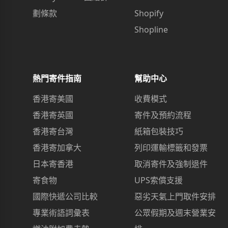
劃條款
Shopify
Shopline
熱門寄件指南
幫助中心
香港寄美國
收費模式
香港寄英國
寄件及預約流程
香港寄台灣
紙箱包裝技巧
香港寄加拿大
列印運輸標籤和發票
日本寄香港
取消寄件及強制退件
寄食物
UPS索償支援
國際快遞公司比較
惡劣天氣上門取件安排
專業術語詞彙表
公眾假期及週末營業安