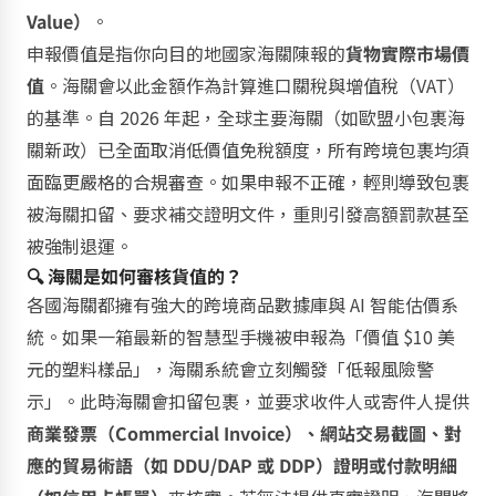
Value）
。
申報價值是指你向目的地國家海關陳報的
貨物實際市場價
值
。海關會以此金額作為計算進口關稅與增值稅（VAT）
的基準。自 2026 年起，全球主要海關（如歐盟小包裹海
關新政）已全面取消低價值免稅額度，所有跨境包裹均須
面臨更嚴格的合規審查。如果申報不正確，輕則導致包裹
被海關扣留、要求補交證明文件，重則引發高額罰款甚至
被強制退運。
🔍 海關是如何審核貨值的？
各國海關都擁有強大的跨境商品數據庫與 AI 智能估價系
統。如果一箱最新的智慧型手機被申報為「價值 $10 美
元的塑料樣品」，海關系統會立刻觸發「低報風險警
示」。此時海關會扣留包裹，並要求收件人或寄件人提供
商業發票（Commercial Invoice）、網站交易截圖、對
應的貿易術語（如 DDU/DAP 或 DDP）證明或付款明細