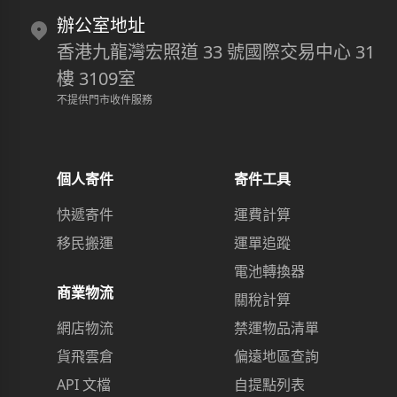
辦公室地址
香港九龍灣宏照道 33 號國際交易中心 31
樓 3109室
不提供門市收件服務
個人寄件
寄件工具
快遞寄件
運費計算
移民搬運
運單追蹤
電池轉換器
商業物流
關稅計算
網店物流
禁運物品清單
貨飛雲倉
偏遠地區查詢
API 文檔
自提點列表