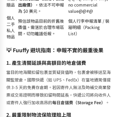
贈品
出廠價）
，依法不可申報
no commercial
為 $0 美元。
value@@#@
個人
預估該物品目前的折舊後
個人行李申報清單 / 裝
二手
價值。
需落於合理市場區
箱明細（Packing
私人
間，切勿離譜低報。
List）
物品
💡 Fuuffy 避坑指南：申報不實的嚴重後果
1. 產生清關延誤與高額目的地倉儲費
當目的地海關扣留包裹並質疑貨值時，包裹會被移送至海
關監管倉。國際快遞（如 UPS、FedEx）在當地通常僅提
供 3-5 天的免費存倉期。若因寄件人無法及時補交商業發
票或交易證明而導致扣留時間延長，快遞公司將向收件人
或寄件人強行加收高昂的
每日倉儲費（Storage Fee）
。
2. 嚴重限制物流保險理賠上限