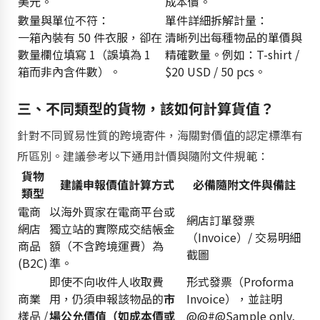
美元。
成本價。
數量與單位不符：
單件詳細拆解計量：
一箱內裝有 50 件衣服，卻在
清晰列出每種物品的單價與
數量欄位填寫 1（誤填為 1
精確數量。例如：T-shirt /
箱而非內含件數）。
$20 USD / 50 pcs。
三、不同類型的貨物，該如何計算貨值？
針對不同貿易性質的跨境寄件，海關對價值的認定標準有
所區別。建議參考以下通用計價與隨附文件規範：
貨物
建議申報價值計算方式
必備隨附文件與備註
類型
電商
以海外買家在電商平台或
網店訂單發票
網店
獨立站的
實際成交結帳金
（Invoice）/ 交易明細
商品
額
（不含跨境運費）為
截圖
(B2C)
準。
即使不向收件人收取費
形式發票（Proforma
商業
用，仍須申報該物品的
市
Invoice），並註明
樣品 /
場公允價值（如成本價或
@@#@Sample only,