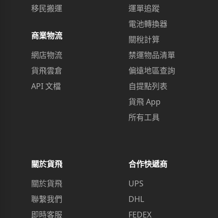
移民搬運
運單追蹤
電池轉換器
商業物流
關稅計算
網店物流
禁運物品清單
貨飛雲倉
偏遠地區查詢
API 文檔
自提點列表
貨飛 App
所有工具
關於貨飛
合作快遞商
關於貨飛
UPS
聯繫我們
DHL
即時客服
FEDEX