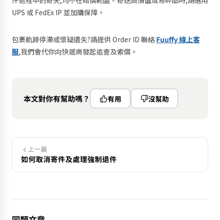
件過程中的寄失,均不在賠償範圍。寄送高價值或易碎品時,請選用
UPS 或 FedEx IP 並加購保障。
包裹軌跡停滯或懷疑遺失?請提供 Order ID 聯絡
Fuuffy 線上客
服
,我們會代你向快遞商發起追查及索償。
本文對你有幫助嗎？
有用
沒幫助
上一篇
如何取消寄件及處理強制退件
同類文章