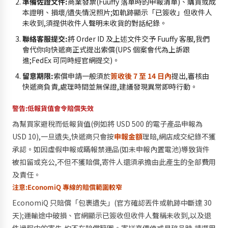
準備佐證文件:
商業發票(Fuuffy 落單時的申報清單)、購買或成
本證明、損壞/遺失情況照片;如軌跡顯示「已簽收」但收件人
未收到,須提供收件人聲明未收貨的對話紀錄。
聯絡客服提交:
將 Order ID 及上述文件交予 Fuuffy 客服,我們
會代你向快遞商正式提出索償(UPS 個案會代為上訴跟
進;FedEx 可同時經官網提交)。
留意期限:
索償申請一般須於
簽收後 7 至 14 日內
提出,審核由
快遞商負責,處理時間並無保證,建議發現異常即時行動。
警告:低報貨值會令賠償失效
為幫買家避稅而低報貨值(例如將 USD 500 的電子產品申報為
USD 10),一旦遺失,快遞商只會按
申報金額
理賠,網店成交紀錄不獲
承認。如因虛假申報或瞞報禁運品(如未申報內置電池)導致貨件
被扣留或充公,不但不獲賠償,寄件人還須承擔由此產生的全部費用
及責任。
注意:EconomiQ 專線的賠償範圍較窄
EconomiQ 只賠償「包裹遺失」(官方確認丟件或軌跡中斷達 30
天);運輸途中破損、官網顯示已簽收但收件人聲稱未收到,以及退