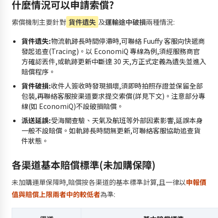
什麼情況可以申請索償?
索償機制主要針對
貨件遺失
及
運輸途中破損
兩種情況:
貨件遺失:
物流軌跡長時間停滯時,可聯絡 Fuuffy 客服向快遞商
發起追查(Tracing)。以 EconomiQ 專線為例,須經服務商官
方確認丟件,或軌跡更新中斷達 30 天,方正式定義為遺失並進入
賠償程序。
貨件破損:
收件人簽收時發現損壞,須即時拍照存證並保留全部
包裝,再聯絡客服按渠道要求提交索償(詳見下文)。注意部分專
線(如 EconomiQ)不設破損賠償。
派送延誤:
受海關查驗、天氣及航班等外部因素影響,延誤本身
一般不設賠償。如軌跡長時間無更新,可聯絡客服協助追查貨
件狀態。
各渠道基本賠償標準(未加購保障)
未加購運單保障時,賠償按各渠道的基本標準計算,且一律以
申報價
值與賠償上限兩者中的較低者
為準: