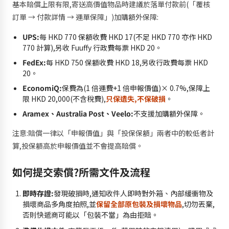
基本賠償上限有限,寄送高價值物品時建議於落單付款前(「覆核
訂單 → 付款詳情 → 運單保障」)加購額外保障:
UPS:
每 HKD 770 保額收費 HKD 17(不足 HKD 770 亦作 HKD
770 計算),另收 Fuuffy 行政費每票 HKD 20。
FedEx:
每 HKD 750 保額收費 HKD 18,另收行政費每票 HKD
20。
EconomiQ:
保費為(1 倍運費+1 倍申報價值)× 0.7%,保障上
限 HKD 20,000(不含稅費),
只保遺失,不保破損
。
Aramex、Australia Post、Veelo:
不支援加購額外保障。
注意:賠償一律以「申報價值」與「投保保額」兩者中的較低者計
算,投保額高於申報價值並不會提高賠償。
如何提交索償?所需文件及流程
即時存證:
發現破損時,通知收件人即時對外箱、內部緩衝物及
損壞商品多角度拍照,並
保留全部原包裝及損壞物品
,切勿丟棄,
否則快遞商可能以「包裝不當」為由拒賠。