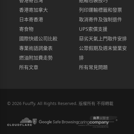
香港寄台灣
紙箱包裝技巧
香港寄加拿大
列印運輸標籤和發票
日本寄香港
取消寄件及強制退件
寄食物
UPS索償支援
國際快遞公司比較
惡劣天氣上門取件安排
專業術語詞彙表
公眾假期及週末營業安
燃油附加費走勢
排
所有文章
所有常見問題
©
2026
Fuuffy. All Rights Reserved. 版權所有 不得轉載