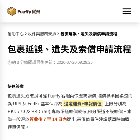
幫助中心
收件與服務安排
包裹延誤、遺失及索償申請流程
包裹延誤、遺失及索償申請流程
約 3 分鐘閱讀
最後更新：2026-07-20 09:28:35
快速答案
包裹遺失或破損可經 Fuuffy 客服向快遞商索償,賠償標準因渠道而
異:UPS 及 FedEx 基本保障為
退還運費+申報價值
(上限分別為
HKD 770 及 HKD 750);專線渠道賠償較低,部分渠道不設賠償。索
償一般須於
簽收後 7 至 14 日內
提出,高價值貨件建議落單時加購
運單保障。