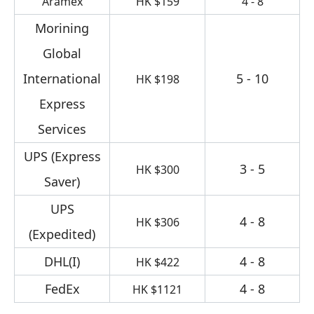
Aramex
HK $159
4 - 8
Morining
Global
International
5 - 10
HK $198
Express
Services
UPS (Express
3 - 5
HK $300
Saver)
UPS
4 - 8
HK $306
(Expedited)
DHL(I)
4 - 8
HK $422
FedEx
4 - 8
HK $1121