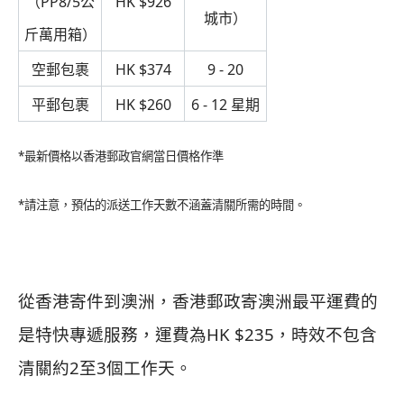
（PP8/5公
HK $926
城市）
斤萬用箱）
空郵包裹
HK $374
9 - 20
平郵包裹
HK $260
6 - 12 星期
*最新價格以香港郵政官網當日價格作準
*請注意，預估的派送工作天數不涵蓋清關所需的時間。
從香港寄件到澳洲，香港郵政寄澳洲最平運費的
是特快專遞服務，運費為HK $235，時效不包含
清關約2至3個工作天。