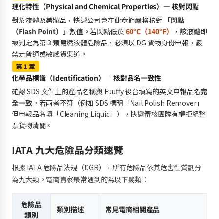
理化特性（Physical and Chemical Properties）— 核對閃點
對於液體及美妝品，快遞公司會在此章節嚴格核對
「閃點
（Flash Point）」
數值。若閃點低於
60°C（140°F）
，該液體即
被判定為第 3 類易燃液體危險品，必須以 DG 貨物身份申報，嚴
禁走普通或敏感貨渠道。
第 1 章
化學品標識（Identification）— 核對品名一致性
確認 SDS 文件上的產品名稱與 Fuuffy 後台填寫的英文申報品名
完
全一致
。若兩者不符（例如 SDS 標明「Nail Polish Remover」
但申報品名填「Cleaning Liquid」），快遞審核團隊有權拒絕整
票貨物清關。
IATA 九大危險品分類速覽
根據 IATA 危險品法規（DGR），所有危險品依其危害性質劃分
為九大類。電商賣家最常遇到的為以下幾類：
危險品
類別描述
常見電商相關產品
類別