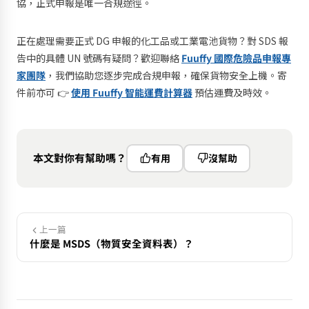
協，正式申報是唯一合規途徑。
正在處理需要正式 DG 申報的化工品或工業電池貨物？對 SDS 報
告中的具體 UN 號碼有疑問？歡迎聯絡
Fuuffy 國際危險品申報專
家團隊
，我們協助您逐步完成合規申報，確保貨物安全上機。寄
件前亦可 👉
使用 Fuuffy 智能運費計算器
預估運費及時效。
本文對你有幫助嗎？
有用
沒幫助
上一篇
什麼是 MSDS（物質安全資料表）？