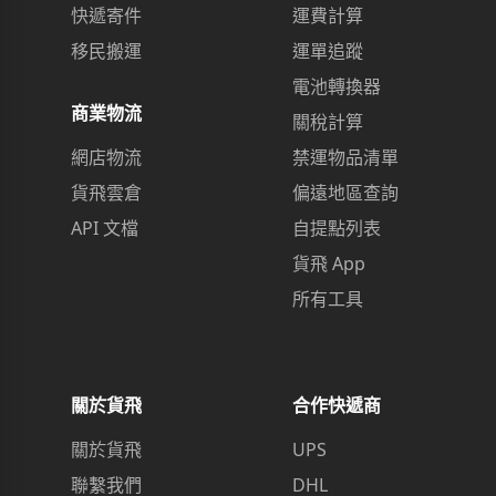
快遞寄件
運費計算
移民搬運
運單追蹤
電池轉換器
商業物流
關稅計算
網店物流
禁運物品清單
貨飛雲倉
偏遠地區查詢
API 文檔
自提點列表
貨飛 App
所有工具
關於貨飛
合作快遞商
關於貨飛
UPS
聯繫我們
DHL