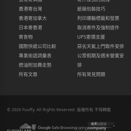
香港寄台灣
紙箱包裝技巧
香港寄加拿大
列印運輸標籤和發票
日本寄香港
取消寄件及強制退件
寄食物
UPS索償支援
國際快遞公司比較
惡劣天氣上門取件安排
專業術語詞彙表
公眾假期及週末營業安
燃油附加費走勢
排
所有文章
所有常見問題
©
2026
Fuuffy. All Rights Reserved. 版權所有 不得轉載