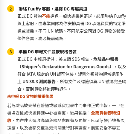
聯絡 Fuuffy 客服，選擇 DG 專屬渠道
2
正式 DG 貨物
不能
透過一般快遞渠道寄送，必須聯絡 Fuuffy
線上客服，由專業團隊為你安排具備 DG 承運資質的特定渠
道或貨機。不同 UN 號碼、不同航空公司對 DG 貨物的接受
條件各異，務必提前確認。
準備 DG 申報文件並按規格包裝
3
正式 DG 申報須提供：英文版 SDS 報告、
危險品申報書
（Shipper's Declaration for Dangerous Goods）
，以及
符合 IATA 規定的 UN 認可包裝。鋰電池類貨物通常還須附
上
UN 38.3 測試報告
。所有文件及標籤須與 UN 號碼完全吻
合，否則貨物將被即時退件。
未申報 DG 貨物的嚴重後果
若危險品被夾帶在普通或敏感貨包裹中而未作正式申報，一旦在
機場安檢或快遞轉運中心被查獲，後果包括：
全票貨物即時沒
收
、向寄件人追收高額危險品處理費及罰款、Fuuffy 帳戶被永久
凍結，以及被移交至香港海關進行刑事調查。航空安全不容妥