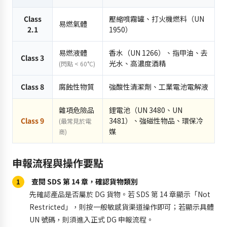
Class
壓縮噴霧罐、打火機燃料（UN
易燃氣體
2.1
1950）
易燃液體
香水（UN 1266）、指甲油、去
Class 3
光水、高濃度酒精
(閃點 < 60°C)
Class 8
腐蝕性物質
強酸性清潔劑、工業電池電解液
雜項危險品
鋰電池（UN 3480、UN
Class 9
3481）、強磁性物品、環保冷
(最常見於電
媒
商)
申報流程與操作要點
查閱 SDS 第 14 章，確認貨物類別
1
先確認產品是否屬於 DG 貨物。若 SDS 第 14 章顯示「Not
Restricted」，則按一般敏感貨渠道操作即可；若顯示具體
UN 號碼，則須進入正式 DG 申報流程。