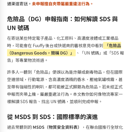
通渠道寄送。
未申報擅自夾帶屬嚴重違法行為。
危險品（DG）申報指南：如何解讀 SDS 與
UN 號碼
在寄送某些特定電子產品、化工原料、高濃度液體或工業樣品
時，可能會在 Fuuffy 後台或快遞商的審核意見中看到
「危險品
（Dangerous Goods，簡稱 DG）」
、「UN 號碼」或「SDS 報
告」等專業物流術語。
許多人一聽到「危險品」便誤以為是炸藥或劇毒物品，但在國際
空運領域，行動電源、含高濃度酒精的香水、壓縮氣罐噴霧，甚
至帶有強磁性的喇叭，都可能被正式歸類為危險品。若未經正式
申報而夾帶上機，屬嚴重違法行為。本文教你如何像物流專家一
樣解讀 SDS 報告、找出 UN 號碼，並順利完成申報。
從 MSDS 到 SDS：國際標準的演進
過去常聽到的
MSDS（物質安全資料表）
，在聯合國推行全球化