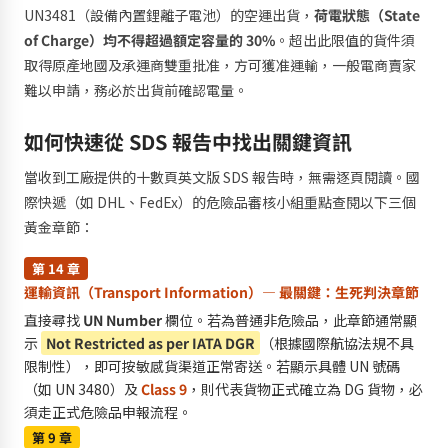
UN3481（設備內置鋰離子電池）的空運出貨，
荷電狀態（State
of Charge）均不得超過額定容量的 30%
。超出此限值的貨件須
取得原產地國及承運商雙重批准，方可獲准運輸，一般電商賣家
難以申請，務必於出貨前確認電量。
如何快速從 SDS 報告中找出關鍵資訊
當收到工廠提供的十數頁英文版 SDS 報告時，無需逐頁閱讀。國
際快遞（如 DHL、FedEx）的危險品審核小組重點查閱以下三個
黃金章節：
第 14 章
運輸資訊（Transport Information）— 最關鍵：生死判決章節
直接尋找
UN Number
欄位。若為普通非危險品，此章節通常顯
示
Not Restricted as per IATA DGR
（根據國際航協法規不具
限制性），即可按敏感貨渠道正常寄送。若顯示具體 UN 號碼
（如 UN 3480）及
Class 9
，則代表貨物正式確立為 DG 貨物，必
須走正式危險品申報流程。
第 9 章