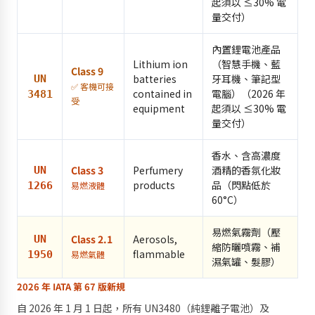
起須以 ≤30% 電
量交付）
內置鋰電池產品
Lithium ion
（智慧手機、藍
Class 9
batteries
牙耳機、筆記型
UN
✅ 客機可接
contained in
電腦）（2026 年
3481
受
equipment
起須以 ≤30% 電
量交付）
香水、含高濃度
Class 3
Perfumery
酒精的香氛化妝
UN
products
品（閃點低於
1266
易燃液體
60°C）
易燃氣霧劑（壓
Class 2.1
Aerosols,
UN
縮防曬噴霧、補
flammable
1950
易燃氣體
濕氣罐、髮膠）
2026 年 IATA 第 67 版新規
自 2026 年 1 月 1 日起，所有 UN3480（純鋰離子電池）及