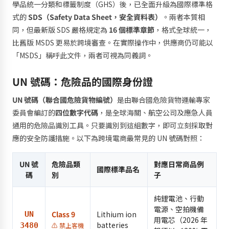
學品統一分類和標籤制度（GHS）後，已全面升級為國際標準格
式的
SDS（Safety Data Sheet，安全資料表）
。兩者本質相
同，但最新版 SDS 嚴格規定為
16 個標準章節
，格式全球統一，
比舊版 MSDS 更易於跨境審查。在實際操作中，供應商仍可能以
「MSDS」稱呼此文件，兩者可視為同義詞。
UN 號碼：危險品的國際身份證
UN 號碼（聯合國危險貨物編號）
是由聯合國危險貨物運輸專家
委員會編訂的
四位數字代碼
，是全球海關、航空公司及應急人員
通用的危險品識別工具。只要識別到這組數字，即可立刻採取對
應的安全防護措施。以下為跨境電商最常見的 UN 號碼對照：
UN 號
危險品類
對應日常商品例
國際標準品名
碼
別
子
純鋰電池、行動
電源、空拍機備
Class 9
Lithium ion
UN
用電芯（2026 年
batteries
3480
⚠️ 禁上客機