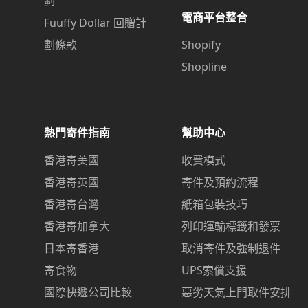
劃
電商平台整合
Fuuffy Dollar 回贈計
劃條款
Shopify
Shopline
熱門寄件指南
幫助中心
香港寄美國
收費模式
香港寄英國
寄件及預約流程
香港寄台灣
紙箱包裝技巧
香港寄加拿大
列印運輸標籤和發票
日本寄香港
取消寄件及強制退件
寄食物
UPS索償支援
國際快遞公司比較
惡劣天氣上門取件安排