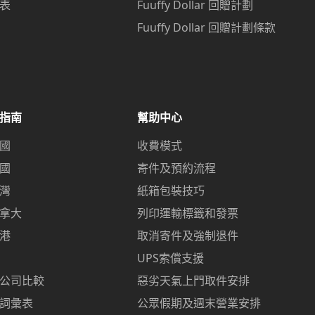
表
Fuuffy Dollar 回贈計劃
p
Fuuffy Dollar 回贈計劃條款
指南
幫助中心
國
收費模式
國
寄件及預約流程
灣
紙箱包裝技巧
拿大
列印運輸標籤和發票
港
取消寄件及強制退件
UPS索償支援
公司比較
惡劣天氣上門取件安排
詞彙表
公眾假期及週末營業安排