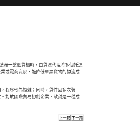
裝滿一整個貨櫃時，由貨運代理將多個托運
企業或電商賣家，能降低單票貨物的物流成
關，程序較為複雜；同時，貨件因多次裝
求。對於國際貿易初創企業，散貨是一種成
上一篇
下一篇