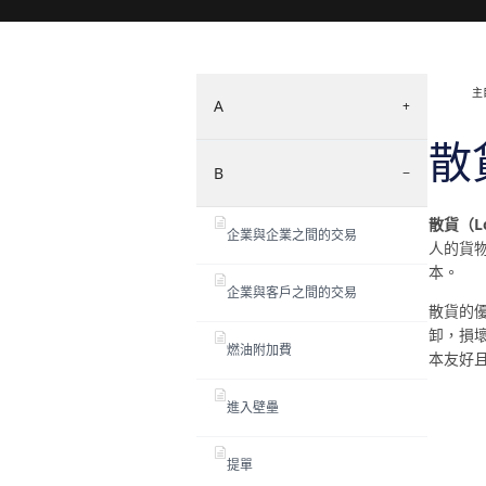
主
A
+
散
B
−
散貨（Loo
企業與企業之間的交易
人的貨
本。
企業與客戶之間的交易
散貨的
卸，損
燃油附加費
本友好
進入壁壘
提單