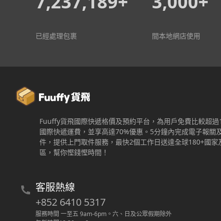
7,237,189+
3,000+
已經處理包裹
間本地網店使用
Fuuffy貨飛國際快遞格價及預約平台，為用戶免費比較超過
國際快遞運費，並享高達70%優惠。5分鐘內完成電子報關
件，提供上門取件服務，最快2個工作日送達全球180+國家
區，幫你慳錢慳時間！
客服熱線
+852 6410 5317
服務時間 一至五 9am-6pm
。
六、日及公眾假期除外