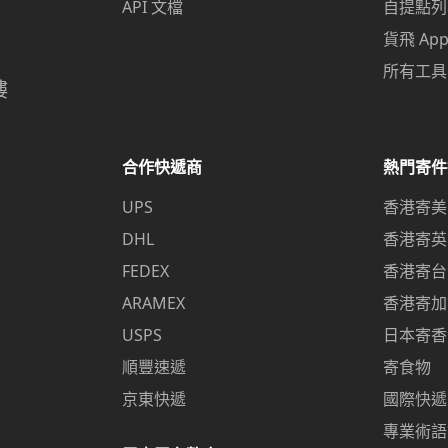
API 文檔
自提點列
貨飛 Ap
所有工具
樓
合作快遞商
熱門寄件
UPS
香港寄美
DHL
香港寄英
FEDEX
香港寄台
ARAMEX
香港寄加
USPS
日本寄香
順豐速遞
寄食物
京東快遞
國際快遞
專業術語