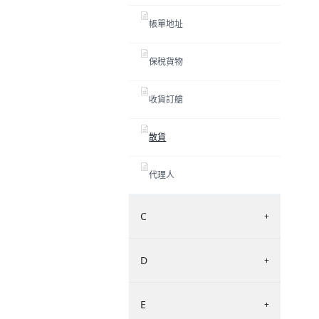
帳單地址
保稅貨物
收貨訂艙
散貨
代理人
C
+
D
+
E
+