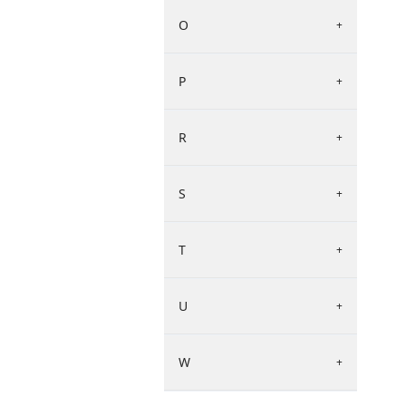
O
+
P
+
R
+
S
+
T
+
U
+
W
+