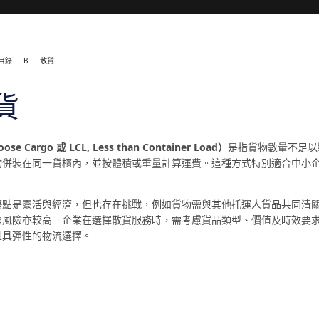
目錄
B
散貨
貨
se Cargo 或 LCL, Less than Container Load）
是指貨物數量不足以
物併裝在同一貨櫃內，並按體積或重量計算運費。這種方式特別適合中小
優點是靈活與經濟，但也存在挑戰，例如貨物需與其他托運人貨品共同清
壞風險亦較高。企業在選擇散貨服務時，需考慮貨品類型、價值及時效要
且具彈性的物流選擇。