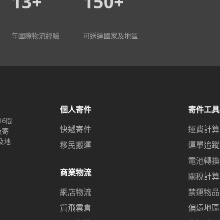
13+
150+
年國際物流經驗
可送達國家及地區
個人寄件
寄件工具
16間
快遞寄件
運費計算
及寄
及地
移民搬運
運單追蹤
電池轉換
商業物流
關稅計算
網店物流
禁運物品
貨飛雲倉
偏遠地區