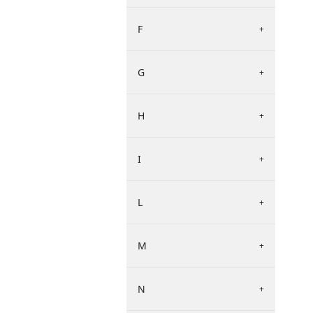
F
+
G
+
H
+
I
+
L
+
M
+
N
+