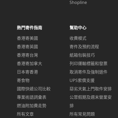
Shopline
熱門寄件指南
幫助中心
香港寄美國
收費模式
香港寄英國
寄件及預約流程
香港寄台灣
紙箱包裝技巧
香港寄加拿大
列印運輸標籤和發票
日本寄香港
取消寄件及強制退件
寄食物
UPS索償支援
國際快遞公司比較
惡劣天氣上門取件安排
專業術語詞彙表
公眾假期及週末營業安
燃油附加費走勢
排
所有文章
所有常見問題